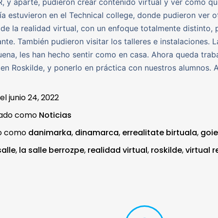
R, y aparte, pudieron crear contenido virtual y ver cómo qu
a estuvieron en el Technical college, donde pudieron ver o
 de la realidad virtual, con un enfoque totalmente distinto, 
ante. También pudieron visitar los talleres e instalaciones. 
ena, les han hecho sentir como en casa. Ahora queda traba
en Roskilde, y ponerlo en práctica con nuestros alumnos. 
 el
junio 24, 2022
zado como
Noticias
do como
danimarka
,
dinamarca
,
errealitate birtuala
,
goie
salle
,
la salle berrozpe
,
realidad virtual
,
roskilde
,
virtual r