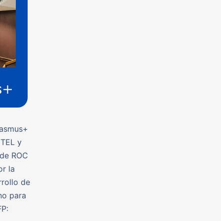
Erasmus+
ETEL y
o de ROC
r la
rrollo de
no para
FP: