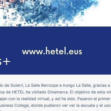
o de Goierri, La Salle Berrozpe e Irungo La Salle, gracias 
us de HETEL ha visitado Dinamarca. El objetivo de esta vis
jan con la realidad virtual, y así ha sido. Pasaron el primer
usiness College, donde pudieron ver ver la escuela y el uso