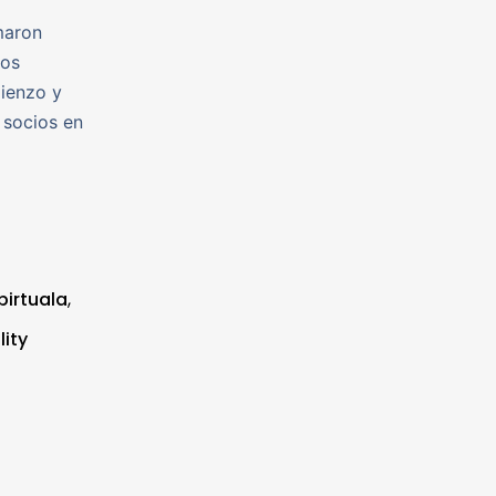
maron
hos
mienzo y
 socios en
birtuala
,
lity