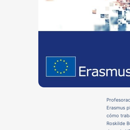
Profesorad
Erasmus pl
cómo traba
Roskilde B