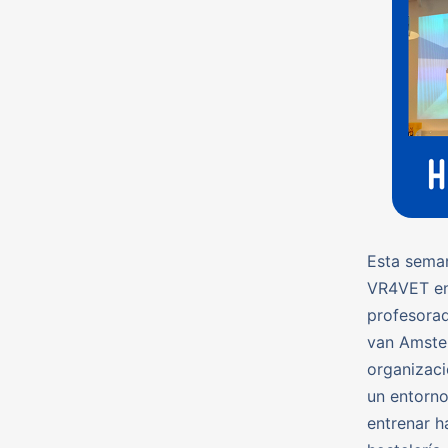
Esta sema
VR4VET en 
profesorad
van Amster
organizació
un entorno
entrenar h