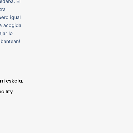
edaba. El
tra
pero igual
La acogida
jar lo
Abantean!
rri eskola
,
eallity