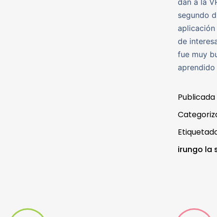
dan a la V
segundo dí
aplicación
de interes
fue muy bu
aprendido 
Publicada
Categori
Etiqueta
irungo la 