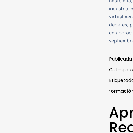
hostelería,
industrial
virtualmen
deberes, p
colaborac
septiembre
Publicada
Categori
Etiqueta
formación
Ap
Rea