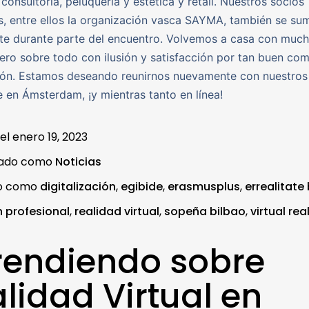
 consultoría, peluquería y estética y retail. Nuestros socios
es, entre ellos la organización vasca SAYMA, también se su
te durante parte del encuentro. Volvemos a casa con muc
ero sobre todo con ilusión y satisfacción por tan buen co
ión. Estamos deseando reunirnos nuevamente con nuestros
 en Ámsterdam, ¡y mientras tanto en línea!
 el
enero 19, 2023
zado como
Noticias
do como
digitalización
,
egibide
,
erasmusplus
,
errealitate 
 profesional
,
realidad virtual
,
sopeña bilbao
,
virtual real
rendiendo sobre
lidad Virtual en