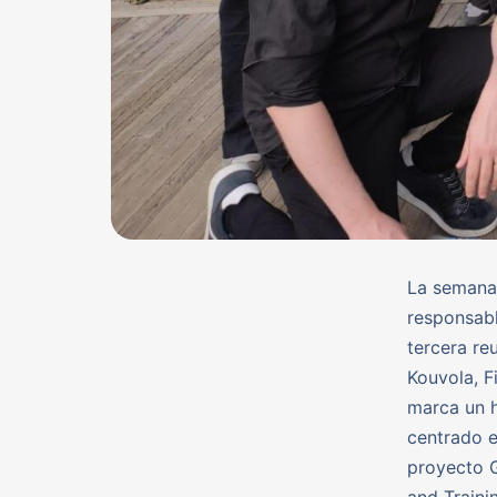
La semana 
responsabl
tercera re
Kouvola, F
marca un h
centrado e
proyecto G
and Traini