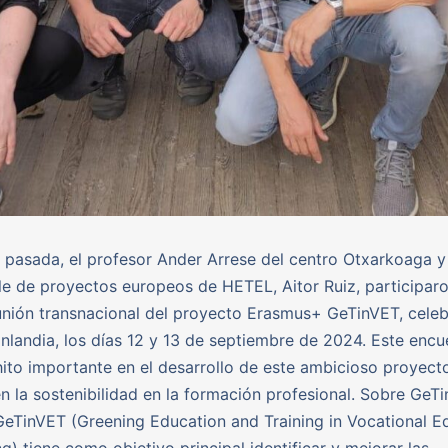
pasada, el profesor Ander Arrese del centro Otxarkoaga y
e de proyectos europeos de HETEL, Aitor Ruiz, participaro
unión transnacional del proyecto Erasmus+ GeTinVET, cele
inlandia, los días 12 y 13 de septiembre de 2024. Este encu
ito importante en el desarrollo de este ambicioso proyec
n la sostenibilidad en la formación profesional. Sobre GeT
eTinVET (Greening Education and Training in Vocational E
ng) tiene como objetivo principal identificar y mejorar las