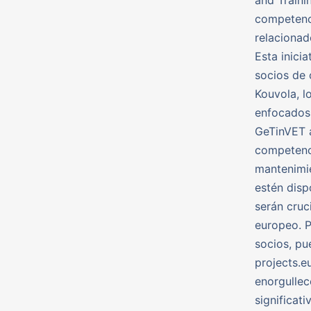
competenci
relacionad
Esta inici
socios de 
Kouvola, l
enfocados 
GeTinVET a
competenci
mantenimie
estén disp
serán cruc
europeo. P
socios, pu
projects.
enorgullec
significat