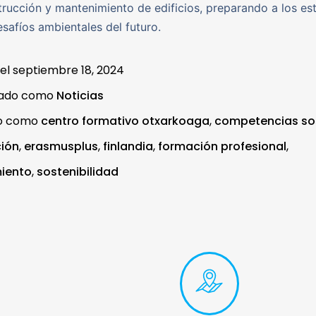
trucción y mantenimiento de edificios, preparando a los es
esafíos ambientales del futuro.
 el
septiembre 18, 2024
zado como
Noticias
do como
centro formativo otxarkoaga
,
competencias so
ión
,
erasmusplus
,
finlandia
,
formación profesional
,
iento
,
sostenibilidad