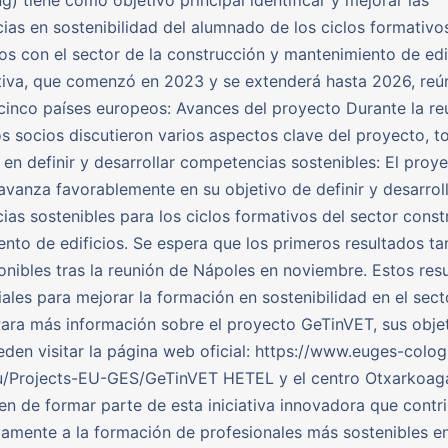
as en sostenibilidad del alumnado de los ciclos formativo
os con el sector de la construcción y mantenimiento de edif
ativa, que comenzó en 2023 y se extenderá hasta 2026, reú
cinco países europeos: Avances del proyecto Durante la re
os socios discutieron varios aspectos clave del proyecto, t
en definir y desarrollar competencias sostenibles: El proy
vanza favorablemente en su objetivo de definir y desarrol
as sostenibles para los ciclos formativos del sector const
nto de edificios. Se espera que los primeros resultados ta
onibles tras la reunión de Nápoles en noviembre. Estos res
iales para mejorar la formación en sostenibilidad en el secto
ara más información sobre el proyecto GeTinVET, sus obje
eden visitar la página web oficial: https://www.euges-colo
eu/Projects-EU-GES/GeTinVET HETEL y el centro Otxarkoag
en de formar parte de esta iniciativa innovadora que contri
ivamente a la formación de profesionales más sostenibles en