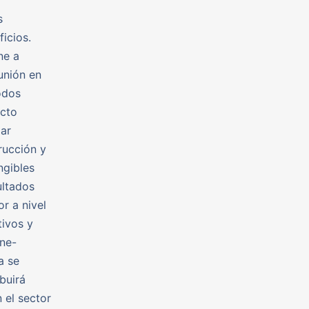
s
icios.
ne a
unión en
odos
ecto
lar
rucción y
ngibles
ultados
r a nivel
tivos y
gne-
a se
buirá
 el sector