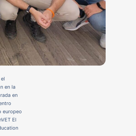
 el
n en la
brada en
entro
to europeo
inVET El
ducation