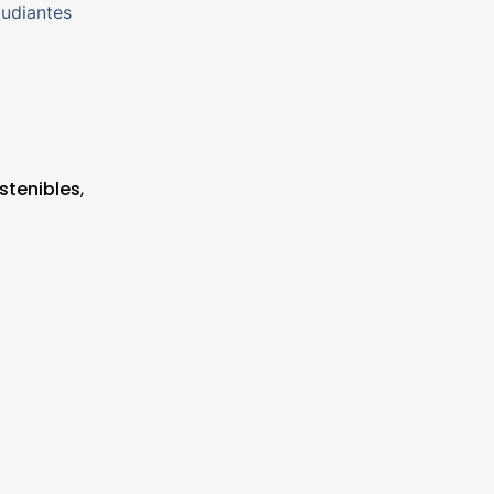
tudiantes
stenibles
,