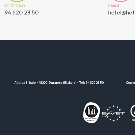
TELÉFONO
EMAIL
94 620 23 50
hetel@het
Alluitz 3, bajo • 48200, Durango (Bizkaia) • Tel: 94 620 23 50
Copyr