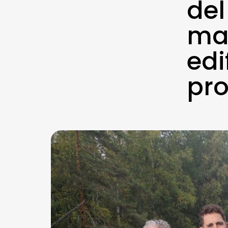
del
ma
edi
pro