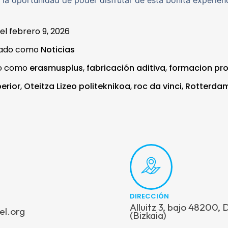
 la oportunidad de poder disfrutar de esta bonita experienc
 el
febrero 9, 2026
zado como
Noticias
do como
erasmusplus
,
fabricación aditiva
,
formacion pro
erior
,
Oteitza Lizeo politeknikoa
,
roc da vinci
,
Rotterda
DIRECCIÓN
Alluitz 3, bajo 48200,
el.org
(Bizkaia)