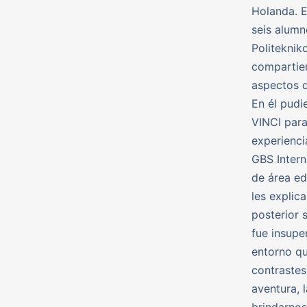
Holanda. E
seis alumn
Politeknik
compartier
aspectos d
En él pudi
VINCI para
experienci
GBS Intern
de área ed
les explic
posterior 
fue insupe
entorno qu
contrastes
aventura, 