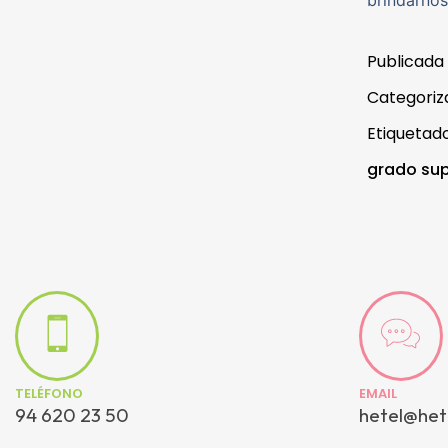
brindarnos
Publicada
Categori
Etiqueta
grado sup
TELÉFONO
EMAIL
94 620 23 50
hetel@het