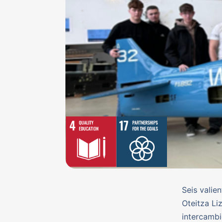
Seis valie
Oteitza Li
intercambi