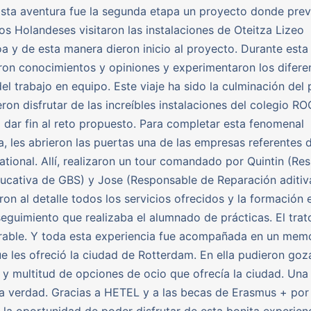
sta aventura fue la segunda etapa un proyecto donde pre
os Holandeses visitaron las instalaciones de Oteitza Lizeo
oa y de esta manera dieron inicio al proyecto. Durante esta
on conocimientos y opiniones y experimentaron los difere
el trabajo en equipo. Este viaje ha sido la culminación del 
eron disfrutar de las increíbles instalaciones del colegio R
 dar fin al reto propuesto. Para completar esta fenomenal
a, les abrieron las puertas una de las empresas referentes d
ational. Allí, realizaron un tour comandado por Quintin (Re
ucativa de GBS) y Jose (Responsable de Reparación aditi
aron al detalle todos los servicios ofrecidos y la formación 
seguimiento que realizaba el alumnado de prácticas. El trat
rable. Y toda esta experiencia fue acompañada en un mem
e les ofreció la ciudad de Rotterdam. En ella pudieron goz
 y multitud de opciones de ocio que ofrecía la ciudad. Un
la verdad. Gracias a HETEL y a las becas de Erasmus + por