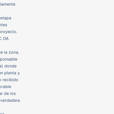
viamente
 etapa
ntes
proyecto.
OC DA
e la zona,
sponsable
va) donde
en planta y
o recibido
orable
ar de los
a verdadera