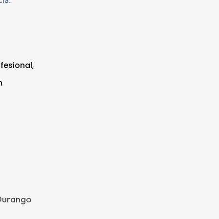
ia.
fesional
,
m
 Durango