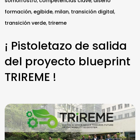
somorrostro
,
competencias clave
,
diseño
formación
,
egibide
,
milan
,
transición digital
,
transición verde
,
trireme
¡ Pistoletazo de salida
del proyecto blueprint
TRIREME !