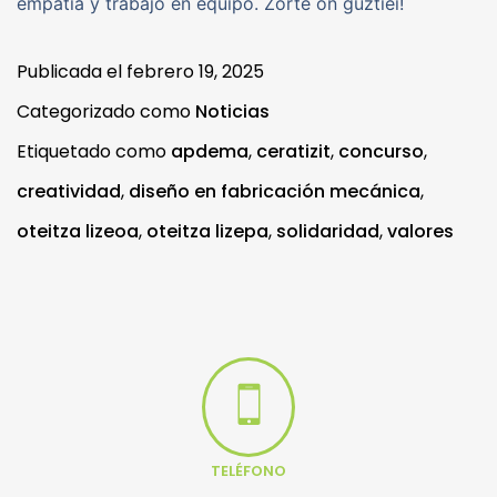
empatía y trabajo en equipo. Zorte on guztiei!
Publicada el
febrero 19, 2025
Categorizado como
Noticias
Etiquetado como
apdema
,
ceratizit
,
concurso
,
creatividad
,
diseño en fabricación mecánica
,
oteitza lizeoa
,
oteitza lizepa
,
solidaridad
,
valores
TELÉFONO