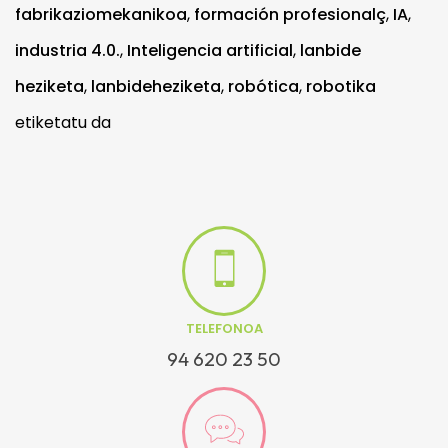
fabrikaziomekanikoa
,
formación profesionalç
,
IA
,
industria 4.0.
,
Inteligencia artificial
,
lanbide
heziketa
,
lanbideheziketa
,
robótica
,
robotika
etiketatu da
TELEFONOA
94 620 23 50