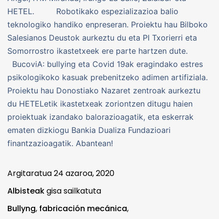
HETEL. Robotikako espezializazioa balio
teknologiko handiko enpreseran. Proiektu hau Bilboko
Salesianos Deustok aurkeztu du eta PI Txorierri eta
Somorrostro ikastetxeek ere parte hartzen dute.
BucoviA: bullying eta Covid 19ak eragindako estres
psikologikoko kasuak prebenitzeko adimen artifiziala.
Proiektu hau Donostiako Nazaret zentroak aurkeztu
du HETELetik ikastetxeak zoriontzen ditugu haien
proiektuak izandako balorazioagatik, eta eskerrak
ematen dizkiogu Bankia Dualiza Fundazioari
finantzazioagatik. Abantean!
Argitaratua
24 azaroa, 2020
Albisteak
gisa sailkatuta
Bullyng
,
fabricación mecánica
,