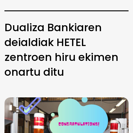
Dualiza Bankiaren
deialdiak HETEL
zentroen hiru ekimen
onartu ditu