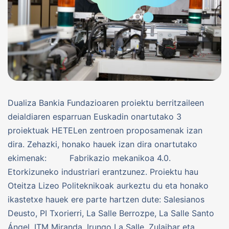
Dualiza Bankia Fundazioaren proiektu berritzaileen
deialdiaren esparruan Euskadin onartutako 3
proiektuak HETELen zentroen proposamenak izan
dira. Zehazki, honako hauek izan dira onartutako
ekimenak: Fabrikazio mekanikoa 4.0.
Etorkizuneko industriari erantzunez. Proiektu hau
Oteitza Lizeo Politeknikoak aurkeztu du eta honako
ikastetxe hauek ere parte hartzen dute: Salesianos
Deusto, PI Txorierri, La Salle Berrozpe, La Salle Santo
Ángel, ITM Miranda, Irungo La Salle, Zulaibar eta