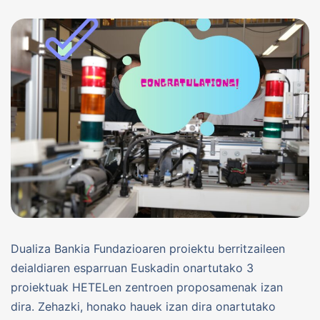
Dualiza Bankia Fundazioaren proiektu berritzaileen
deialdiaren esparruan Euskadin onartutako 3
proiektuak HETELen zentroen proposamenak izan
dira. Zehazki, honako hauek izan dira onartutako