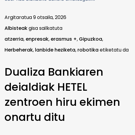
Argitaratua
9 otsaila, 2026
Albisteak
gisa sailkatuta
atzerria
,
enpresak
,
erasmus +
,
Gipuzkoa
,
Herbeherak
,
lanbide heziketa
,
robotika
etiketatu da
Dualiza Bankiaren
deialdiak HETEL
zentroen hiru ekimen
onartu ditu