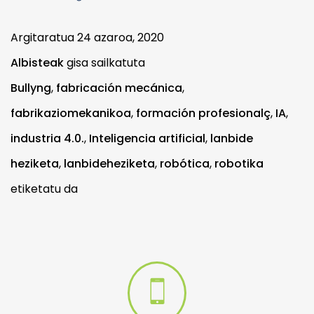
Argitaratua
24 azaroa, 2020
Albisteak
gisa sailkatuta
Bullyng
,
fabricación mecánica
,
fabrikaziomekanikoa
,
formación profesionalç
,
IA
,
industria 4.0.
,
Inteligencia artificial
,
lanbide
heziketa
,
lanbideheziketa
,
robótica
,
robotika
etiketatu da