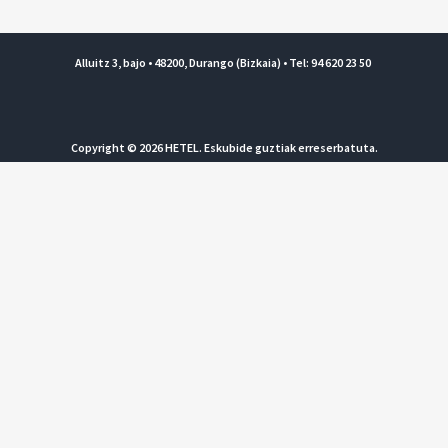
Alluitz 3, bajo • 48200, Durango (Bizkaia) • Tel: 94 620 23 50
Copyright © 2026 HETEL. Eskubide guztiak erreserbatuta.
Lege Oharra eta Pribatasun Politika