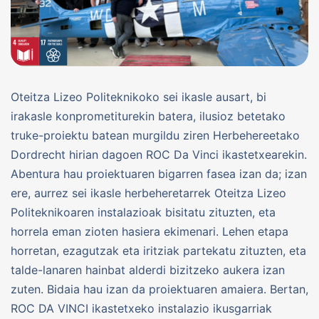
Oteitza Lizeo Politeknikoko sei ikasle ausart, bi
irakasle konprometiturekin batera, ilusioz betetako
truke-proiektu batean murgildu ziren Herbehereetako
Dordrecht hirian dagoen ROC Da Vinci ikastetxearekin.
Abentura hau proiektuaren bigarren fasea izan da; izan
ere, aurrez sei ikasle herbeheretarrek Oteitza Lizeo
Politeknikoaren instalazioak bisitatu zituzten, eta
horrela eman zioten hasiera ekimenari. Lehen etapa
horretan, ezagutzak eta iritziak partekatu zituzten, eta
talde-lanaren hainbat alderdi bizitzeko aukera izan
zuten. Bidaia hau izan da proiektuaren amaiera. Bertan,
ROC DA VINCI ikastetxeko instalazio ikusgarriak