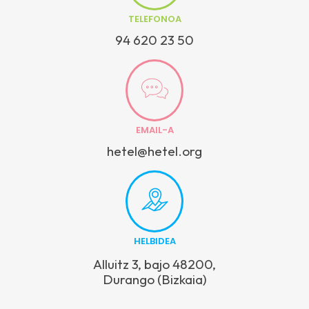
TELEFONOA
94 620 23 50
EMAIL-A
hetel@hetel.org
HELBIDEA
Alluitz 3, bajo 48200,
Durango (Bizkaia)