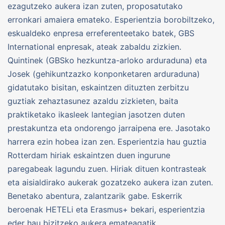
ezagutzeko aukera izan zuten, proposatutako
erronkari amaiera emateko. Esperientzia borobiltzeko,
eskualdeko enpresa erreferenteetako batek, GBS
International enpresak, ateak zabaldu zizkien.
Quintinek (GBSko hezkuntza-arloko arduraduna) eta
Josek (gehikuntzazko konponketaren arduraduna)
gidatutako bisitan, eskaintzen dituzten zerbitzu
guztiak zehaztasunez azaldu zizkieten, baita
praktiketako ikasleek lantegian jasotzen duten
prestakuntza eta ondorengo jarraipena ere. Jasotako
harrera ezin hobea izan zen. Esperientzia hau guztia
Rotterdam hiriak eskaintzen duen ingurune
paregabeak lagundu zuen. Hiriak dituen kontrasteak
eta aisialdirako aukerak gozatzeko aukera izan zuten.
Benetako abentura, zalantzarik gabe. Eskerrik
beroenak HETELi eta Erasmus+ bekari, esperientzia
eder hau bizitzeko aukera emateagatik.