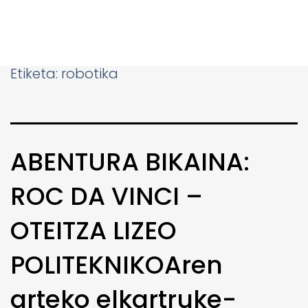
Etiketa:
robotika
ABENTURA BIKAINA:
ROC DA VINCI –
OTEITZA LIZEO
POLITEKNIKOAren
arteko elkartruke-