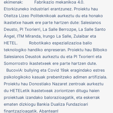
ekimenak: Fabrikazio mekanikoa 4.0.
Etorkizuneko industriari erantzunez. Proiektu hau
Oteitza Lizeo Politeknikoak aurkeztu du eta honako
ikastetxe hauek ere parte hartzen dute: Salesianos
Deusto, PI Txorierri, La Salle Berrozpe, La Salle Santo
Ángel, ITM Miranda, Irungo La Salle, Zulaibar eta
HETEL. Robotikako espezializazioa balio
teknologiko handiko enpreseran. Proiektu hau Bilboko
Salesianos Deustok aurkeztu du eta PI Txorierri eta
Somorrostro ikastetxeek ere parte hartzen dute.
BucoviA: bullying eta Covid 19ak eragindako estres
psikologikoko kasuak prebenitzeko adimen artifiziala.
Proiektu hau Donostiako Nazaret zentroak aurkeztu
du HETELetik ikastetxeak zoriontzen ditugu haien
proiektuak izandako balorazioagatik, eta eskerrak
ematen dizkiogu Bankia Dualiza Fundazioari
finantzazioagatik. Abantean!