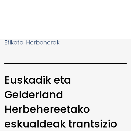
Etiketa:
Herbeherak
Euskadik eta
Gelderland
Herbehereetako
eskualdeak trantsizio