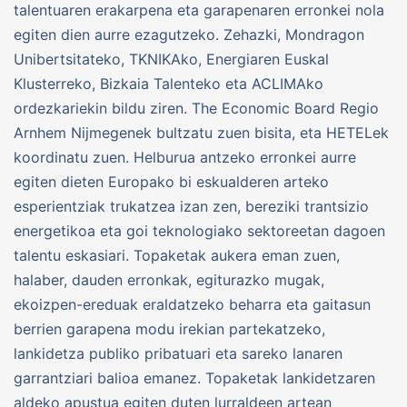
talentuaren erakarpena eta garapenaren erronkei nola
egiten dien aurre ezagutzeko. Zehazki, Mondragon
Unibertsitateko, TKNIKAko, Energiaren Euskal
Klusterreko, Bizkaia Talenteko eta ACLIMAko
ordezkariekin bildu ziren. The Economic Board Regio
Arnhem Nijmegenek bultzatu zuen bisita, eta HETELek
koordinatu zuen. Helburua antzeko erronkei aurre
egiten dieten Europako bi eskualderen arteko
esperientziak trukatzea izan zen, bereziki trantsizio
energetikoa eta goi teknologiako sektoreetan dagoen
talentu eskasiari. Topaketak aukera eman zuen,
halaber, dauden erronkak, egiturazko mugak,
ekoizpen-ereduak eraldatzeko beharra eta gaitasun
berrien garapena modu irekian partekatzeko,
lankidetza publiko pribatuari eta sareko lanaren
garrantziari balioa emanez. Topaketak lankidetzaren
aldeko apustua egiten duten lurraldeen artean