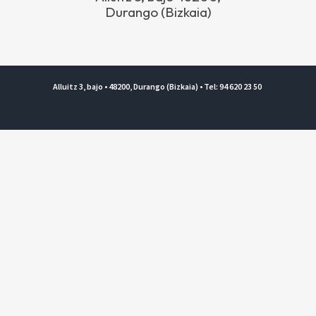
Durango (Bizkaia)
Alluitz 3, bajo • 48200, Durango (Bizkaia) • Tel: 94 620 23 50
Copyright © 2026 HETEL. Eskubide guztiak erreserbatuta.
Lege Oharra eta Pribatasun Politika