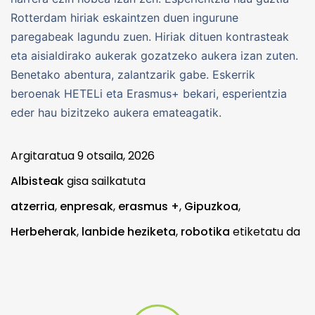
Rotterdam hiriak eskaintzen duen ingurune
paregabeak lagundu zuen. Hiriak dituen kontrasteak
eta aisialdirako aukerak gozatzeko aukera izan zuten.
Benetako abentura, zalantzarik gabe. Eskerrik
beroenak HETELi eta Erasmus+ bekari, esperientzia
eder hau bizitzeko aukera emateagatik.
Argitaratua
9 otsaila, 2026
Albisteak
gisa sailkatuta
atzerria
,
enpresak
,
erasmus +
,
Gipuzkoa
,
Herbeherak
,
lanbide heziketa
,
robotika
etiketatu da