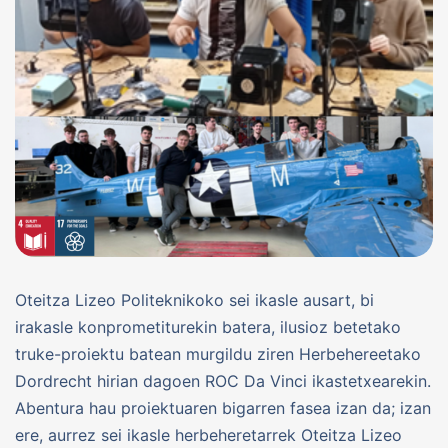
Oteitza Lizeo Politeknikoko sei ikasle ausart, bi
irakasle konprometiturekin batera, ilusioz betetako
truke-proiektu batean murgildu ziren Herbehereetako
Dordrecht hirian dagoen ROC Da Vinci ikastetxearekin.
Abentura hau proiektuaren bigarren fasea izan da; izan
ere, aurrez sei ikasle herbeheretarrek Oteitza Lizeo