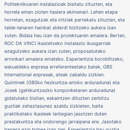
Politeknikoaren instalazioak bisitatu zituzten, eta
horrela eman zioten hasiera ekimenari. Lehen etapa
horretan, ezagutzak eta iritziak partekatu zituzten, eta
talde-lanaren hainbat alderdi bizitzeko aukera izan
zuten. Bidaia hau izan da proiektuaren amaiera. Bertan,
ROC DA VINCI ikastetxeko instalazio ikusgarriak
ezagutzeko aukera izan zuten, proposatutako
erronkari amaiera emateko. Esperientzia borobiltzeko,
eskualdeko enpresa erreferenteetako batek, GBS
International enpresak, ateak zabaldu zizkien.
Quintinek (GBSko hezkuntza-arloko arduraduna) eta
Josek (gehikuntzazko konponketaren arduraduna)
gidatutako bisitan, eskaintzen dituzten zerbitzu
guztiak zehaztasunez azaldu zizkieten, baita
praktiketako ikasleek lantegian jasotzen duten
prestakuntza eta ondorengo jarraipena ere. Jasotako
harrera ezin hobea izan zen. Esperientzia hau guztia