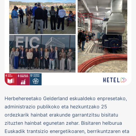
Herbehereetako Gelderland eskualdeko enpresetako,
administrazio publikoko eta hezkuntzako 25
ordezkarik hainbat erakunde garrantzitsu bisitatu
zituzten hainbat egunetan zehar. Bisitaren helburua
Euskadik trantsizio energetikoaren, berrikuntzaren eta