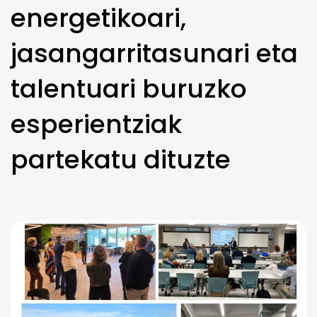
energetikoari,
jasangarritasunari eta
talentuari buruzko
esperientziak
partekatu dituzte