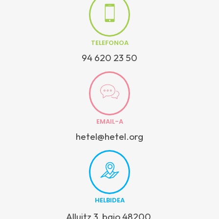
TELEFONOA
94 620 23 50
EMAIL-A
hetel@hetel.org
HELBIDEA
Alluitz 3, bajo 48200,