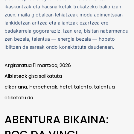
ikaskuntzak eta hausnarketak trukatzeko balio izan
zuen, maila globalean lehiatzeak modu adimentsuan
lankidetzan aritzea eta aliantzak ezartzea ere
badakarrela gogoraraziz. Izan ere, bisitan nabarmendu
zen bezala, talentua — energia bezala — hobeto
ibiltzen da sareak ondo konektatuta daudenean.
Argitaratua
11 martxoa, 2026
Albisteak
gisa sailkatuta
elkarlana
,
Herbeherak
,
hetel
,
talento
,
talentua
etiketatu da
ABENTURA BIKAINA: