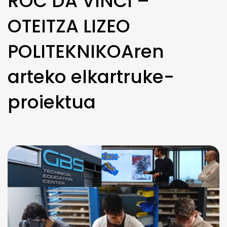
ROC DA VINCI –
OTEITZA LIZEO
POLITEKNIKOAren
arteko elkartruke-
proiektua