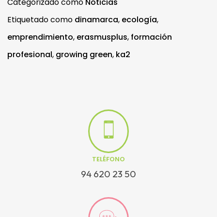
Categorizado como
Noticias
Etiquetado como
dinamarca
,
ecología
,
emprendimiento
,
erasmusplus
,
formación
profesional
,
growing green
,
ka2
TELÉFONO
94 620 23 50