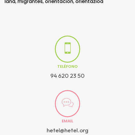
lana
,
migrantes
,
orientación
,
orientazioa
TELÉFONO
94 620 23 50
EMAIL
hetel@hetel.org