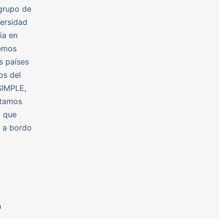
 grupo de
versidad
ia en
remos
s países
os del
SIMPLE,
ntamos
, que
s a bordo
n