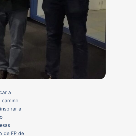
car a
l camino
inspirar a
to
esas
do de FP de