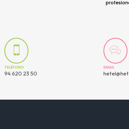
profesion
TELÉFONO
EMAIL
94 620 23 50
hetel@het