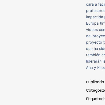
cara a fac
profesores
impartida 
Europa (In
vídeos cen
del proyec
proyecto t
que ha si
también co
liderarán 
Ana y Kepa
Publicada
Categori
Etiqueta