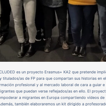
CLUDED es un proyecto Erasmus+ KA2 que pretende impli
 titulados/as de FP para que compartan sus historias en e
ormación profesional y al mercado laboral de cara a guiar e 
igrantes que puedan verse reflejados/as en ello. El proyec
empoderar a migrantes en Europa compartiendo vídeos de 
 Además, también elaboraremos un kit dirigido a profesora