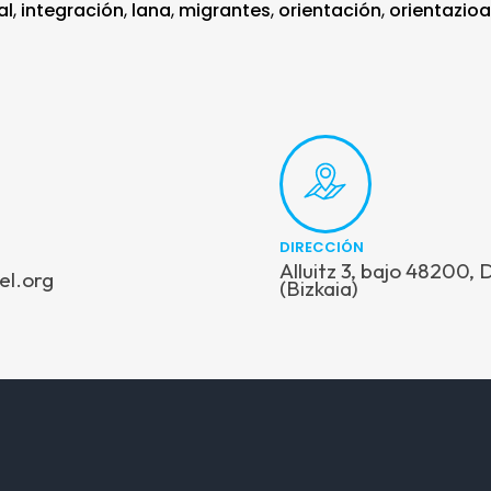
al
,
integración
,
lana
,
migrantes
,
orientación
,
orientazioa
DIRECCIÓN
Alluitz 3, bajo 48200,
el.org
(Bizkaia)