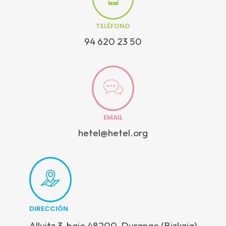
TELÉFONO
94 620 23 50
EMAIL
hetel@hetel.org
DIRECCIÓN
Alluitz 3, bajo 48200, Durango (Bizkaia)