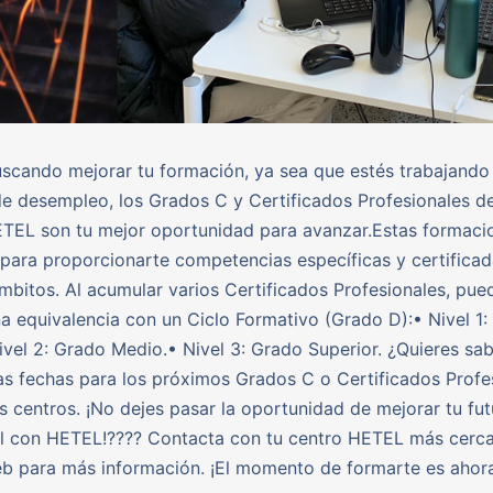
uscando mejorar tu formación, ya sea que estés trabajando
de desempleo, los Grados C y Certificados Profesionales de
TEL son tu mejor oportunidad para avanzar.Estas formaci
para proporcionarte competencias específicas y certificad
ámbitos. Al acumular varios Certificados Profesionales, pue
a equivalencia con un Ciclo Formativo (Grado D):• Nivel 1
ivel 2: Grado Medio.• Nivel 3: Grado Superior. ¿Quieres sa
as fechas para los próximos Grados C o Certificados Profe
s centros. ¡No dejes pasar la oportunidad de mejorar tu fut
l con HETEL!???? Contacta con tu centro HETEL más cerca
b para más información. ¡El momento de formarte es ahora