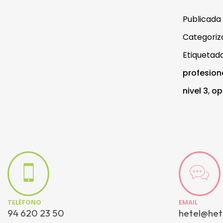
Publicada
Categori
Etiqueta
profesion
nivel 3
,
op
TELÉFONO
EMAIL
94 620 23 50
hetel@het