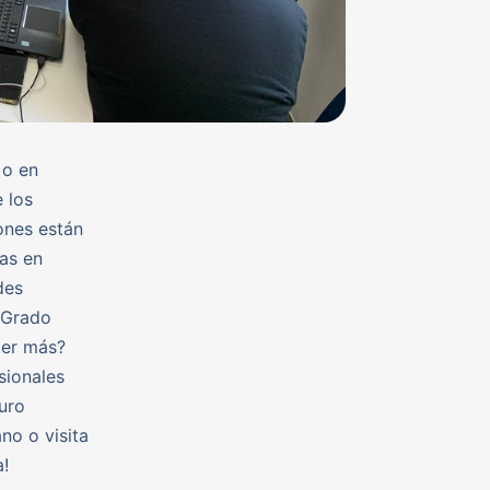
 o en
 los
ones están
as en
des
: Grado
ber más?
sionales
uro
no o visita
!