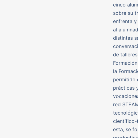
cinco alum
sobre su t
enfrenta y
al alumnad
distintas 
conversaci
de tallere
Formación 
la Formaci
permitido 
prácticas 
vocaciones
red STEAM 
tecnológic
científico
esta, se f
productivo