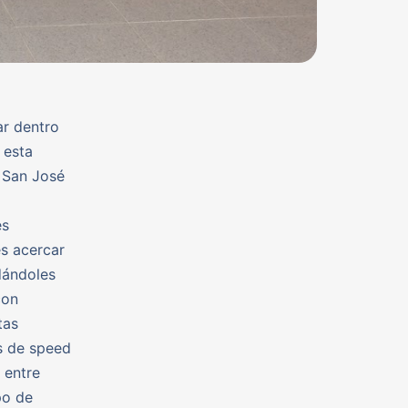
ar dentro
 esta
 San José
es
es acercar
dándoles
con
tas
s de speed
 entre
po de