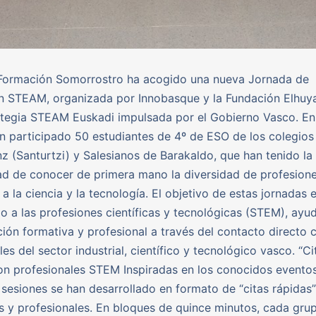
 Formación Somorrostro ha acogido una nueva Jornada de
n STEAM, organizada por Innobasque y la Fundación Elhuy
ategia STEAM Euskadi impulsada por el Gobierno Vasco. En
n participado 50 estudiantes de 4º de ESO de los colegios
z (Santurtzi) y Salesianos de Barakaldo, que han tenido la
d de conocer de primera mano la diversidad de profesion
 a la ciencia y la tecnología. El objetivo de estas jornadas 
o a las profesiones científicas y tecnológicas (STEM), ayu
ción formativa y profesional a través del contacto directo 
es del sector industrial, científico y tecnológico vasco. “Ci
on profesionales STEM Inspiradas en los conocidos evento
s sesiones se han desarrollado en formato de “citas rápidas”
s y profesionales. En bloques de quince minutos, cada gru