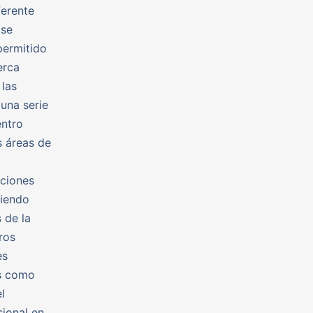
ferente
 se
permitido
erca
 las
una serie
entro
s áreas de
aciones
viendo
 de la
ros
es
as como
l
sional en