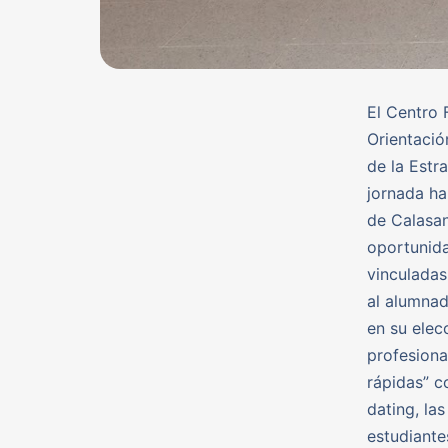
El Centro
Orientació
de la Estr
jornada ha
de Calasan
oportunida
vinculadas
al alumnad
en su elec
profesional
rápidas” c
dating, la
estudiante