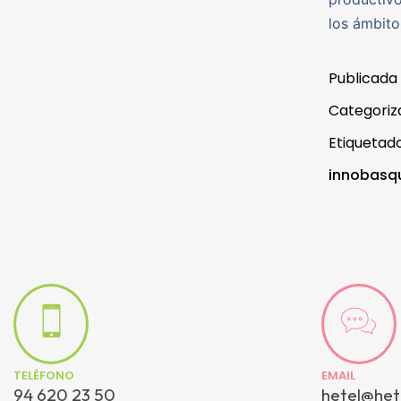
los ámbitos
Publicada
Categori
Etiqueta
innobasq
TELÉFONO
EMAIL
94 620 23 50
hetel@het