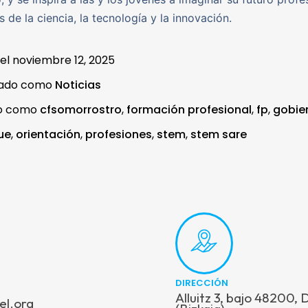
 de la ciencia, la tecnología y la innovación.
 el
noviembre 12, 2025
zado como
Noticias
do como
cfsomorrostro
,
formación profesional
,
fp
,
gobie
ue
,
orientación
,
profesiones
,
stem
,
stem sare
DIRECCIÓN
Alluitz 3, bajo 48200,
el.org