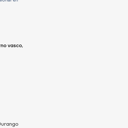
rno vasco
,
 Durango