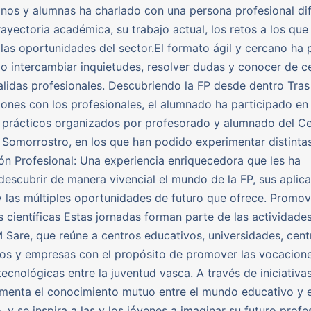
nos y alumnas ha charlado con una persona profesional di
rayectoria académica, su trabajo actual, los retos a los que
 las oportunidades del sector.El formato ágil y cercano ha 
o intercambiar inquietudes, resolver dudas y conocer de c
salidas profesionales. Descubriendo la FP desde dentro Tras
ones con los profesionales, el alumnado ha participado en 
s prácticos organizados por profesorado y alumnado del C
Somorrostro, en los que han podido experimentar distinta
ón Profesional: Una experiencia enriquecedora que les ha
descubrir de manera vivencial el mundo de la FP, sus aplic
y las múltiples oportunidades de futuro que ofrece. Promo
 científicas Estas jornadas forman parte de las actividades
Sare, que reúne a centros educativos, universidades, cent
os y empresas con el propósito de promover las vocacion
-tecnológicas entre la juventud vasca. A través de iniciativ
omenta el conocimiento mutuo entre el mundo educativo y e
, y se inspira a las y los jóvenes a imaginar su futuro profe