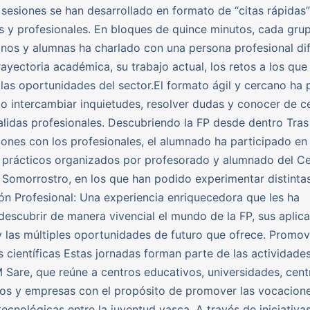
s sesiones se han desarrollado en formato de “citas rápidas”
s y profesionales. En bloques de quince minutos, cada gru
nos y alumnas ha charlado con una persona profesional di
rayectoria académica, su trabajo actual, los retos a los que
 las oportunidades del sector.El formato ágil y cercano ha 
o intercambiar inquietudes, resolver dudas y conocer de c
salidas profesionales. Descubriendo la FP desde dentro Tras
ones con los profesionales, el alumnado ha participado en 
s prácticos organizados por profesorado y alumnado del C
Somorrostro, en los que han podido experimentar distinta
ón Profesional: Una experiencia enriquecedora que les ha
descubrir de manera vivencial el mundo de la FP, sus aplic
y las múltiples oportunidades de futuro que ofrece. Promo
 científicas Estas jornadas forman parte de las actividades
Sare, que reúne a centros educativos, universidades, cent
os y empresas con el propósito de promover las vocacion
-tecnológicas entre la juventud vasca. A través de iniciativ