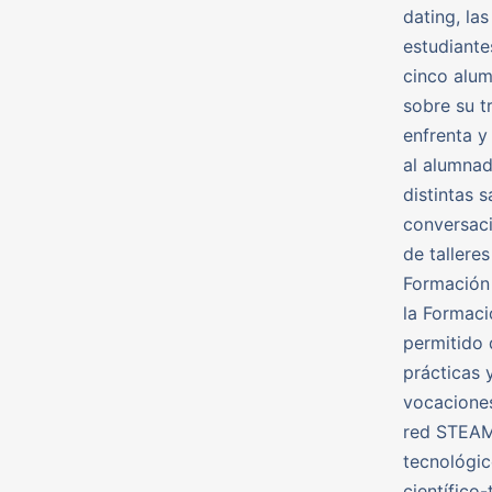
dating, la
estudiante
cinco alum
sobre su t
enfrenta y
al alumnad
distintas 
conversaci
de tallere
Formación 
la Formaci
permitido 
prácticas 
vocaciones
red STEAM 
tecnológic
científico