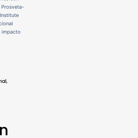
a Prosveta-
nstitute
cional
n impacto
nal
,
ón