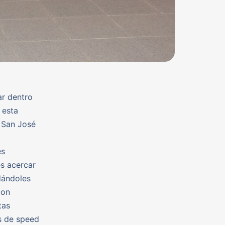
ar dentro
 esta
 San José
es
es acercar
dándoles
con
tas
s de speed