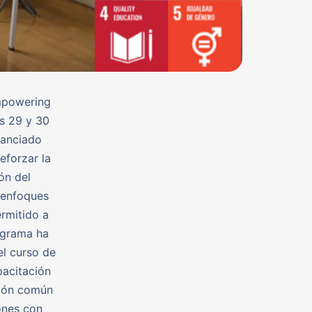
mpowering
as 29 y 30
nanciado
eforzar la
ón del
 enfoques
ermitido a
rograma ha
el curso de
pacitación
isión común
ones con