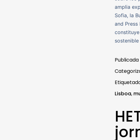
amplia exp
Sofia, la 
and Press 
constituye
sostenible
Publicada
Categori
Etiqueta
Lisboa
,
mu
HET
jor