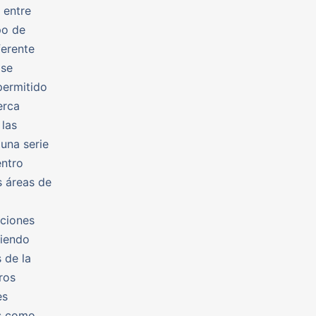
 entre
po de
ferente
 se
permitido
erca
 las
una serie
entro
s áreas de
aciones
viendo
 de la
ros
es
as como