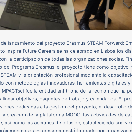
n de lanzamiento del proyecto Erasmus STEAM Forward: E
to Inspire Future Careers se ha celebrado en Lisboa los dí
con la participación de todas las organizaciones socias. Fi
o del Programa Erasmus, el proyecto tiene como objetivo r
STEAM y la orientación profesional mediante la capacitaci
o con metodologías innovadoras, herramientas digitales y
. IMPACTsci fue la entidad anfitriona de la reunión que ha p
 alinear objetivos, paquetes de trabajo y calendarios. El p
esiones dedicadas a la gestión del proyecto, el desarrollo d
 la creación de la plataforma MOOC, las actividades de ca
aje, así como las acciones de difusión, estableciendo una v
próximos pasos. El consorcio está formado por organizaci