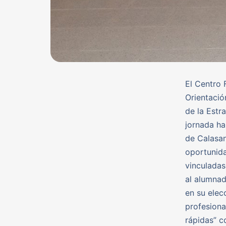
El Centro
Orientació
de la Estr
jornada ha
de Calasan
oportunida
vinculadas
al alumnad
en su elec
profesional
rápidas” c