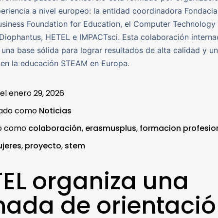
eriencia a nivel europeo: la entidad coordinadora Fondaci
Business Foundation for Education, el Computer Technology I
Diophantus, HETEL e IMPACTsci. Esta colaboración interna
 una base sólida para lograr resultados de alta calidad y u
 en la educación STEAM en Europa.
 el
enero 29, 2026
zado como
Noticias
do como
colaboración
,
erasmusplus
,
formacion profesio
jeres
,
proyecto
,
stem
EL organiza una
nada de orientaci