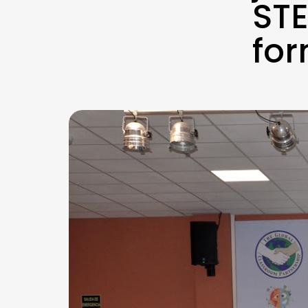
STE
fo