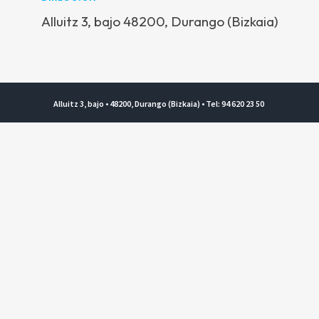
Alluitz 3, bajo 48200, Durango (Bizkaia)
Alluitz 3, bajo • 48200, Durango (Bizkaia) • Tel: 94 620 23 50
Copyright © 2026 HETEL. Todos los derechos reservados.
Aviso legal y Política de privacidad