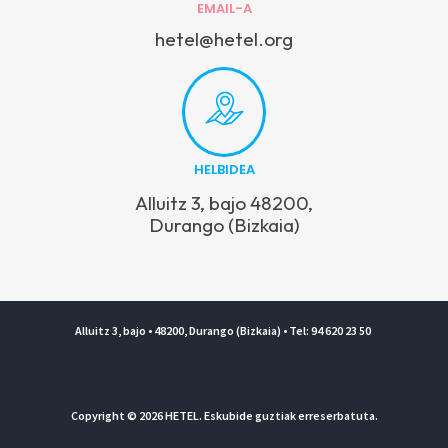
EMAIL-A
hetel@hetel.org
HELBIDEA
Alluitz 3, bajo 48200,
Durango (Bizkaia)
Alluitz 3, bajo • 48200, Durango (Bizkaia) • Tel: 94 620 23 50
Copyright © 2026 HETEL. Eskubide guztiak erreserbatuta.