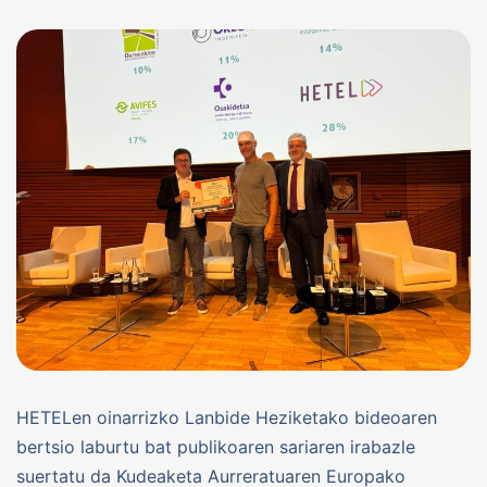
HETELen oinarrizko Lanbide Heziketako bideoaren
bertsio laburtu bat publikoaren sariaren irabazle
suertatu da Kudeaketa Aurreratuaren Europako