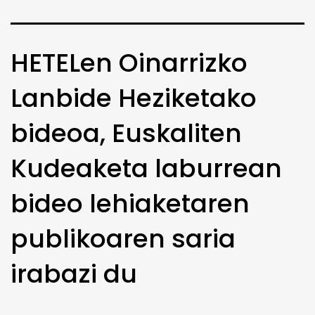
HETELen Oinarrizko
Lanbide Heziketako
bideoa, Euskaliten
Kudeaketa laburrean
bideo lehiaketaren
publikoaren saria
irabazi du