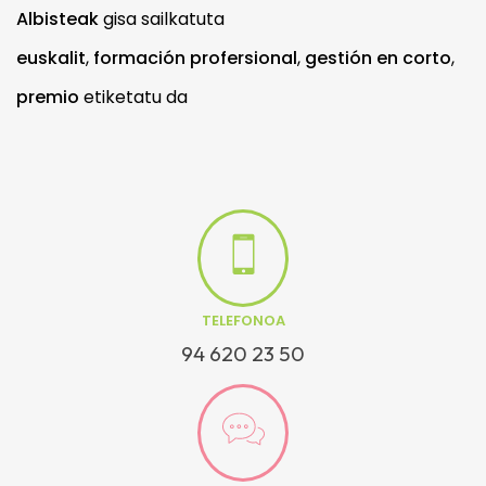
Albisteak
gisa sailkatuta
euskalit
,
formación profersional
,
gestión en corto
,
premio
etiketatu da
TELEFONOA
94 620 23 50