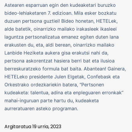
Astearen esparruan egin den kudeaketari buruzko
bideo-lehiaketaren 7. edizioan. Mila esker bozkatu
duzuen pertsona guztiei! Bideo honetan, HETELek,
alde batetik, oinarrizko mailako irakasleek ikasleei
laguntza pertsonalizatua emanez egiten duten lana
erakusten du, eta, aldi berean, oinarrizko mailako
Lanbide Heziketa aukera gisa erakutsi nahi da,
pertsona askorentzat hasiera berri bat eta ilusioa
berreskuratzeko formula bat baita. Abantean! Gainera,
HETELeko presidente Julen Elgetak, Confebask eta
Orkestrako ordezkariekin batera, “Pertsonen
kudeaketa: talentua, adina eta enpleguaren erronkak”
mahai-inguruan parte hartu du, kudeaketa
aurreratuaren asteko programan.
Argitaratua
19 urria, 2023