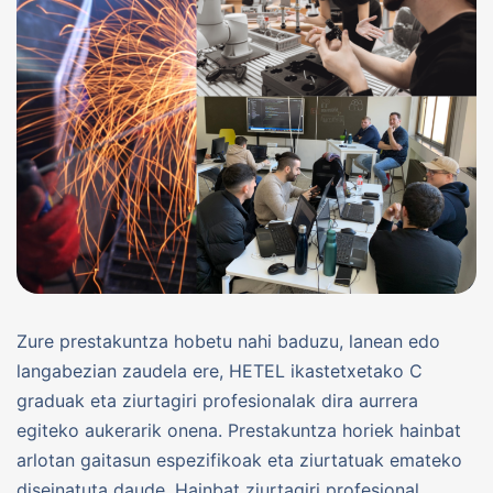
Zure prestakuntza hobetu nahi baduzu, lanean edo
langabezian zaudela ere, HETEL ikastetxetako C
graduak eta ziurtagiri profesionalak dira aurrera
egiteko aukerarik onena. Prestakuntza horiek hainbat
arlotan gaitasun espezifikoak eta ziurtatuak emateko
diseinatuta daude. Hainbat ziurtagiri profesional