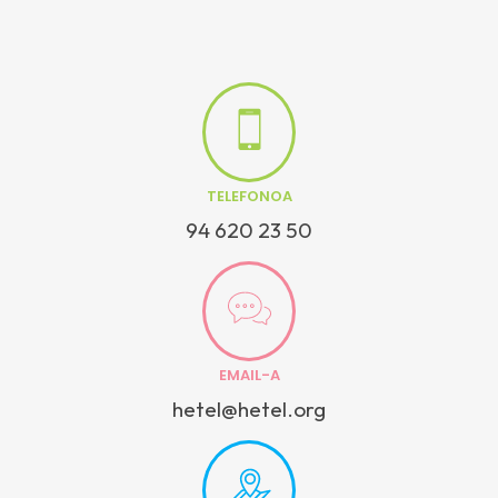
TELEFONOA
94 620 23 50
EMAIL-A
hetel@hetel.org