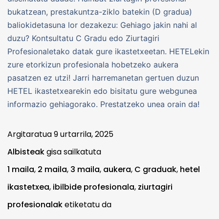
bukatzean, prestakuntza-ziklo batekin (D gradua)
baliokidetasuna lor dezakezu: Gehiago jakin nahi al
duzu? Kontsultatu C Gradu edo Ziurtagiri
Profesionaletako datak gure ikastetxeetan. HETELekin
zure etorkizun profesionala hobetzeko aukera
pasatzen ez utzi! Jarri harremanetan gertuen duzun
HETEL ikastetxearekin edo bisitatu gure webgunea
informazio gehiagorako. Prestatzeko unea orain da!
Argitaratua
9 urtarrila, 2025
Albisteak
gisa sailkatuta
1 maila
,
2 maila
,
3 maila
,
aukera
,
C graduak
,
hetel
ikastetxea
,
ibilbide profesionala
,
ziurtagiri
profesionalak
etiketatu da