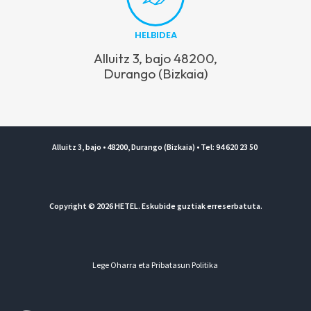
HELBIDEA
Alluitz 3, bajo 48200,
Durango (Bizkaia)
Alluitz 3, bajo • 48200, Durango (Bizkaia) • Tel: 94 620 23 50
Copyright © 2026 HETEL. Eskubide guztiak erreserbatuta.
Lege Oharra eta Pribatasun Politika