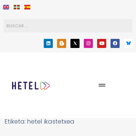
Etiketa:
hetel ikastetxea