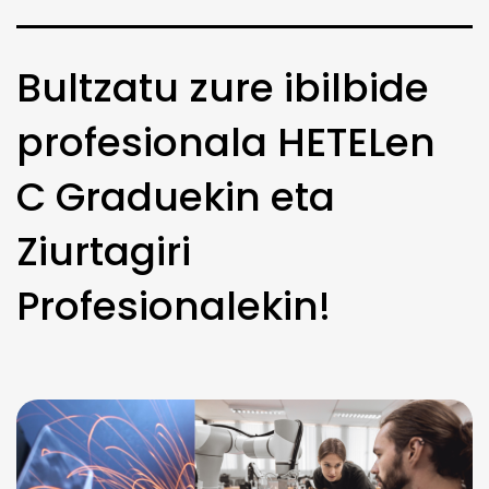
Bultzatu zure ibilbide
profesionala HETELen
C Graduekin eta
Ziurtagiri
Profesionalekin!