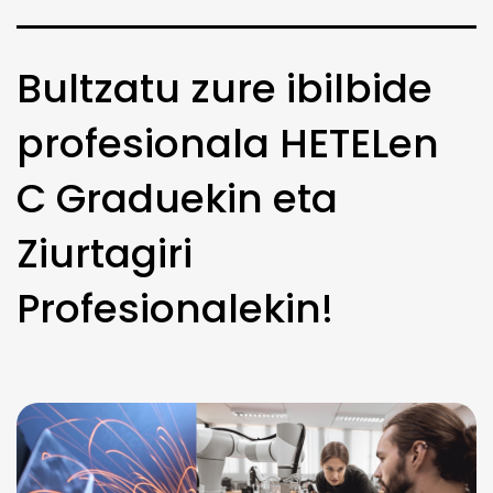
Bultzatu zure ibilbide
profesionala HETELen
C Graduekin eta
Ziurtagiri
Profesionalekin!