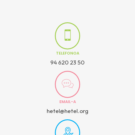
TELEFONOA
94 620 23 50
EMAIL-A
hetel@hetel.org