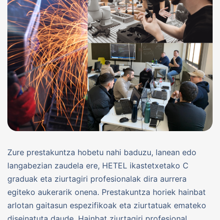
Zure prestakuntza hobetu nahi baduzu, lanean edo
langabezian zaudela ere, HETEL ikastetxetako C
graduak eta ziurtagiri profesionalak dira aurrera
egiteko aukerarik onena. Prestakuntza horiek hainbat
arlotan gaitasun espezifikoak eta ziurtatuak emateko
diseinatuta daude. Hainbat ziurtagiri profesional