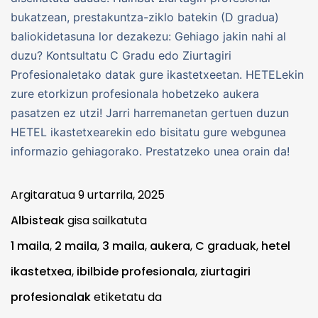
bukatzean, prestakuntza-ziklo batekin (D gradua)
baliokidetasuna lor dezakezu: Gehiago jakin nahi al
duzu? Kontsultatu C Gradu edo Ziurtagiri
Profesionaletako datak gure ikastetxeetan. HETELekin
zure etorkizun profesionala hobetzeko aukera
pasatzen ez utzi! Jarri harremanetan gertuen duzun
HETEL ikastetxearekin edo bisitatu gure webgunea
informazio gehiagorako. Prestatzeko unea orain da!
Argitaratua
9 urtarrila, 2025
Albisteak
gisa sailkatuta
1 maila
,
2 maila
,
3 maila
,
aukera
,
C graduak
,
hetel
ikastetxea
,
ibilbide profesionala
,
ziurtagiri
profesionalak
etiketatu da