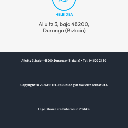
HELBIDEA
Alluitz 3, bajo 48200,
Durango (Bizkaia)
Alluitz 3, bajo • 48200, Durango (Bizkaia) • Tel: 94 620 23 50
Copyright © 2026 HETEL. Eskubide guztiak erreserbatuta.
Lege Oharra eta Pribatasun Politika