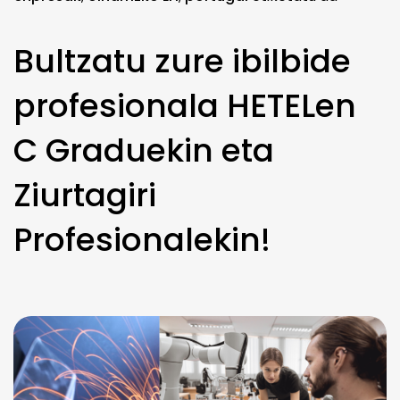
Bultzatu zure ibilbide
profesionala HETELen
C Graduekin eta
Ziurtagiri
Profesionalekin!