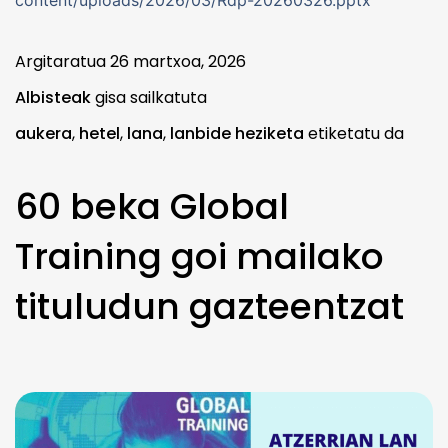
content/uploads/2026/03/Rdp-20260326.pptx
Argitaratua
26 martxoa, 2026
Albisteak
gisa sailkatuta
aukera
,
hetel
,
lana
,
lanbide heziketa
etiketatu da
60 beka Global
Training goi mailako
tituludun gazteentzat