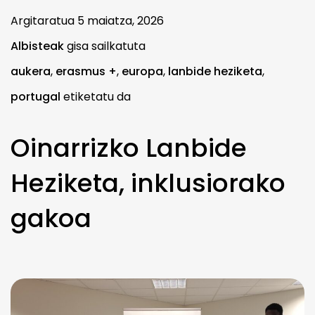
Argitaratua
5 maiatza, 2026
Albisteak
gisa sailkatuta
aukera
,
erasmus +
,
europa
,
lanbide heziketa
,
portugal
etiketatu da
Oinarrizko Lanbide
Heziketa, inklusiorako
gakoa