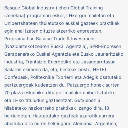
Basque Global Industry (lehen Global Training
izenekoa) programari esker, LHko goi mailetan eta
Unibertsitatean titulatutako euskal gazteek praktikak
egin ahal izaten dituzte atzerriko enpresetan.
Programa hau Basque Trade & Investment
(Nazioartekotzearen Euskal Agentzia), SPRI-Enpresen
Garapenerako Euskal Agentzia eta Eusko Jaurlaritzako
Industria, Trantsizio Energetiko eta Jasangarritasun
Sailaren ekimena da, eta, besteak beste, HETEL,
Confebask, Politeknika Txorierri eta Adegik osatutako
partzuergoak kudeatzen du. Patzuergo honek aurten
70 plaza eskainiko ditu goi-mailako unibertsitateko
eta LHko tituludun gazteentzat. Gutxienez 6
hilabeteko nazioarteko praktikak izango dira, 18
herrialdetan. Hautatutako gazteak azarotik aurrera
abiatuko dira euren helmugara: Alemania, Argentina,