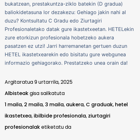
bukatzean, prestakuntza-ziklo batekin (D gradua)
baliokidetasuna lor dezakezu: Gehiago jakin nahi al
duzu? Kontsultatu C Gradu edo Ziurtagiri
Profesionaletako datak gure ikastetxeetan. HETELekin
zure etorkizun profesionala hobetzeko aukera
pasatzen ez utzi! Jarri harremanetan gertuen duzun
HETEL ikastetxearekin edo bisitatu gure webgunea
informazio gehiagorako. Prestatzeko unea orain da!
Argitaratua
9 urtarrila, 2025
Albisteak
gisa sailkatuta
1 maila
,
2 maila
,
3 maila
,
aukera
,
C graduak
,
hetel
ikastetxea
,
ibilbide profesionala
,
ziurtagiri
profesionalak
etiketatu da