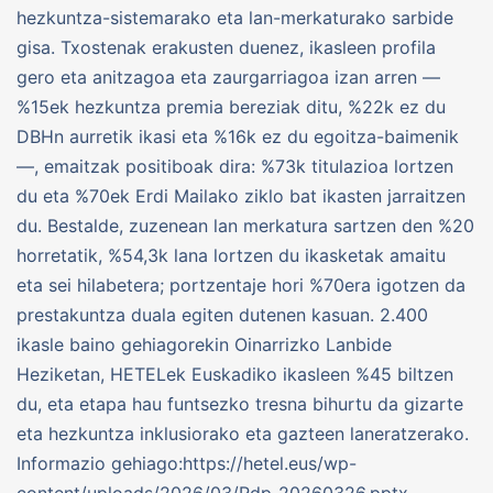
hezkuntza-sistemarako eta lan-merkaturako sarbide
gisa. Txostenak erakusten duenez, ikasleen profila
gero eta anitzagoa eta zaurgarriagoa izan arren —
%15ek hezkuntza premia bereziak ditu, %22k ez du
DBHn aurretik ikasi eta %16k ez du egoitza-baimenik
—, emaitzak positiboak dira: %73k titulazioa lortzen
du eta %70ek Erdi Mailako ziklo bat ikasten jarraitzen
du. Bestalde, zuzenean lan merkatura sartzen den %20
horretatik, %54,3k lana lortzen du ikasketak amaitu
eta sei hilabetera; portzentaje hori %70era igotzen da
prestakuntza duala egiten dutenen kasuan. 2.400
ikasle baino gehiagorekin Oinarrizko Lanbide
Heziketan, HETELek Euskadiko ikasleen %45 biltzen
du, eta etapa hau funtsezko tresna bihurtu da gizarte
eta hezkuntza inklusiorako eta gazteen laneratzerako.
Informazio gehiago:https://hetel.eus/wp-