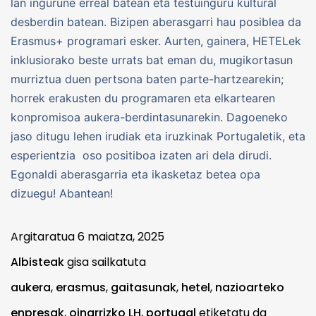
lan ingurune erreal batean eta testuinguru kultural
desberdin batean. Bizipen aberasgarri hau posiblea da
Erasmus+ programari esker. Aurten, gainera, HETELek
inklusiorako beste urrats bat eman du, mugikortasun
murriztua duen pertsona baten parte-hartzearekin;
horrek erakusten du programaren eta elkartearen
konpromisoa aukera-berdintasunarekin. Dagoeneko
jaso ditugu lehen irudiak eta iruzkinak Portugaletik, eta
esperientzia oso positiboa izaten ari dela dirudi.
Egonaldi aberasgarria eta ikasketaz betea opa
dizuegu! Abantean!
Argitaratua
6 maiatza, 2025
Albisteak
gisa sailkatuta
aukera
,
erasmus
,
gaitasunak
,
hetel
,
nazioarteko
enpresak
,
oinarrizko LH
,
portugal
etiketatu da