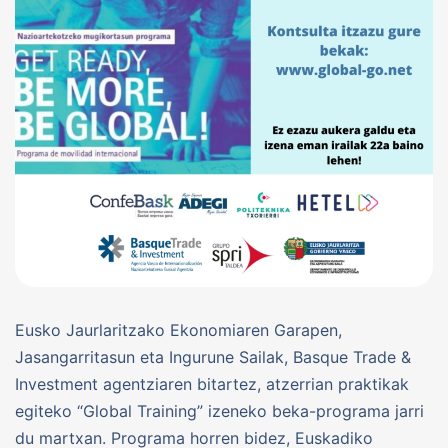
Eusko Jaurlaritzako Ekonomiaren Garapen,
Jasangarritasun eta Ingurune Sailak, Basque Trade &
Investment agentziaren bitartez, atzerrian praktikak
egiteko “Global Training” izeneko beka-programa jarri
du martxan. Programa horren bidez, Euskadiko