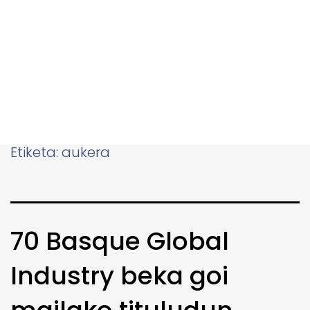
Etiketa:
aukera
70 Basque Global
Industry beka goi