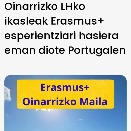
Oinarrizko LHko
ikasleak Erasmus+
esperientziari hasiera
eman diote Portugalen