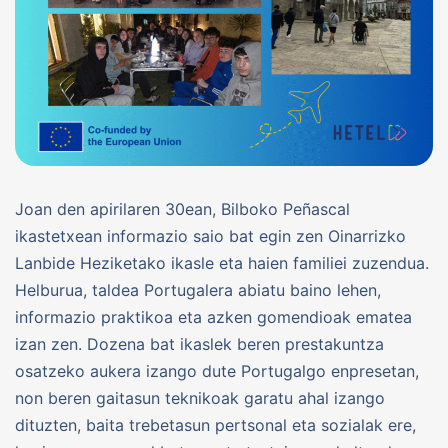
Joan den apirilaren 30ean, Bilboko Peñascal
ikastetxean informazio saio bat egin zen Oinarrizko
Lanbide Heziketako ikasle eta haien familiei zuzendua.
Helburua, taldea Portugalera abiatu baino lehen,
informazio praktikoa eta azken gomendioak ematea
izan zen. Dozena bat ikaslek beren prestakuntza
osatzeko aukera izango dute Portugalgo enpresetan,
non beren gaitasun teknikoak garatu ahal izango
dituzten, baita trebetasun pertsonal eta sozialak ere,