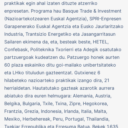
praktikak egin ahal izaten dituzte atzerriko
enpresetan. Programa hau Basque Trade & Investment
(Nazioartekotzearen Euskal Agentzia), SPRI-Enpresen
Garapenerako Euskal Agentzia eta Eusko Jaurlaritzako
Industria, Trantsizio Energetiko eta Jasangarritasun
Sailaren ekimena da, eta, besteak beste, HETEL,
Confebask, Politeknika Txorierri eta Adegik osatutako
partzuergoak kudeatzen du. Patzuergo honek aurten
60 plaza eskainiko ditu goi-mailako unibertsitateko
eta LHko tituludun gazteentzat. Gutxienez 6
hilabeteko nazioarteko praktikak izango dira, 21
herrialdetan. Hautatutako gazteak azarotik aurrera
abiatuko dira euren helmugara: Alemania, Austria,
Belgika, Bulgaria, Txile, Txina, Zipre, Hegokorea,
Frantzia, Grezia, Indonesia, Irlanda, Italia, Malta,
Mexiko, Herbehereak, Peru, Portugal, Thailandia,
Txekiar Errepublika eta Erresuma Batua. Bekek 1.635