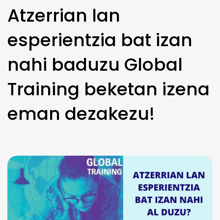
Atzerrian lan
esperientzia bat izan
nahi baduzu Global
Training beketan izena
eman dezakezu!