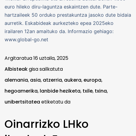
euro hileko diru-laguntza eskaintzen dute. Parte-
hartzaileek 50 orduko prestakuntza jasoko dute bidaia
aurretik. Eskabideak aurkezteko epea 2025eko
irailaren 12an amaituko da. Informazio gehiago:
www.global-go.net
Argitaratua
16 uztaila, 2025
Albisteak
gisa sailkatuta
alemania
,
asia
,
atzerria
,
aukera
,
europa
,
hegoamerika
,
lanbide heziketa
,
txile
,
txina
,
unibertsitatea
etiketatu da
Oinarrizko LHko