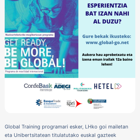
Global Training programari esker, LHko goi mailetan
eta Unibertsitatean titulatutako euskal gazteek