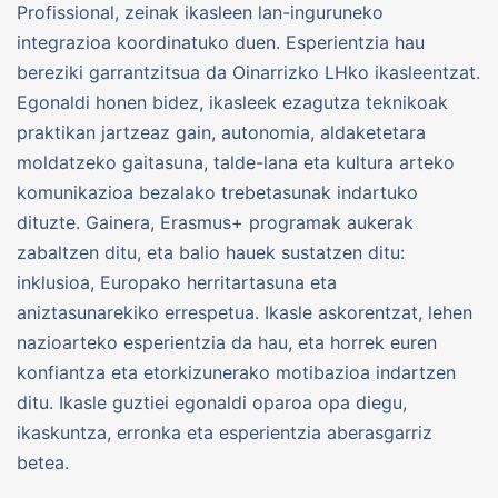
Profissional, zeinak ikasleen lan-inguruneko
integrazioa koordinatuko duen. Esperientzia hau
bereziki garrantzitsua da Oinarrizko LHko ikasleentzat.
Egonaldi honen bidez, ikasleek ezagutza teknikoak
praktikan jartzeaz gain, autonomia, aldaketetara
moldatzeko gaitasuna, talde-lana eta kultura arteko
komunikazioa bezalako trebetasunak indartuko
dituzte. Gainera, Erasmus+ programak aukerak
zabaltzen ditu, eta balio hauek sustatzen ditu:
inklusioa, Europako herritartasuna eta
aniztasunarekiko errespetua. Ikasle askorentzat, lehen
nazioarteko esperientzia da hau, eta horrek euren
konfiantza eta etorkizunerako motibazioa indartzen
ditu. Ikasle guztiei egonaldi oparoa opa diegu,
ikaskuntza, erronka eta esperientzia aberasgarriz
betea.