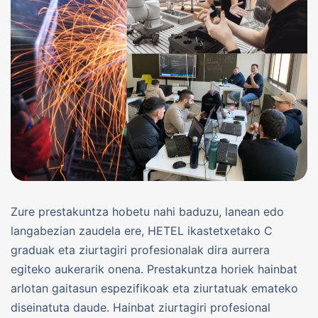
Zure prestakuntza hobetu nahi baduzu, lanean edo
langabezian zaudela ere, HETEL ikastetxetako C
graduak eta ziurtagiri profesionalak dira aurrera
egiteko aukerarik onena. Prestakuntza horiek hainbat
arlotan gaitasun espezifikoak eta ziurtatuak emateko
diseinatuta daude. Hainbat ziurtagiri profesional