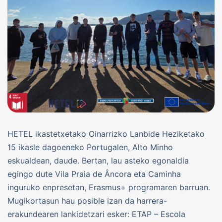
HETEL ikastetxetako Oinarrizko Lanbide Heziketako
15 ikasle dagoeneko Portugalen, Alto Minho
eskualdean, daude. Bertan, lau asteko egonaldia
egingo dute Vila Praia de Âncora eta Caminha
inguruko enpresetan, Erasmus+ programaren barruan.
Mugikortasun hau posible izan da harrera-
erakundearen lankidetzari esker: ETAP – Escola