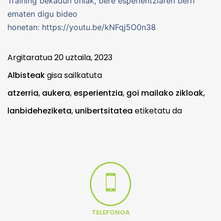
Training bekadun ohiak, bere esperientziaren berri
ematen digu bideo
honetan: https://youtu.be/kNFqj5O0n38
Argitaratua
20 uztaila, 2023
Albisteak
gisa sailkatuta
atzerria
,
aukera
,
esperientzia
,
goi mailako zikloak
,
lanbideheziketa
,
unibertsitatea
etiketatu da
TELEFONOA