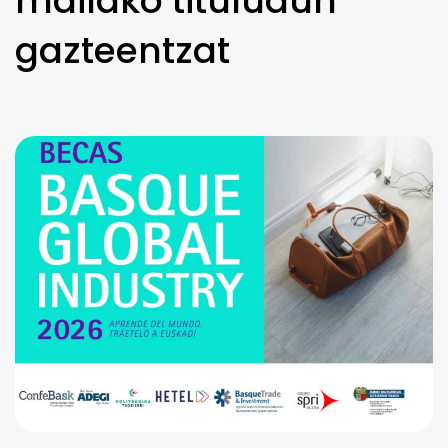
mailako tituludun
gazteentzat