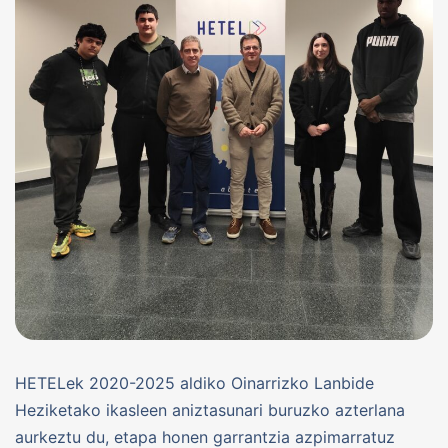
HETELek 2020-2025 aldiko Oinarrizko Lanbide
Heziketako ikasleen aniztasunari buruzko azterlana
aurkeztu du, etapa honen garrantzia azpimarratuz