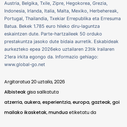
Austria, Belgika, Txile, Zipre, Hegokorea, Grezia,
Indonesia, Irlanda, Italia, Malta, Mexiko, Herbehereak,
Portugal, Thailandia, Txekiar Errepublika eta Erresuma
Batua. Bekek 1.785 euro hileko diru-laguntza
eskaintzen dute. Parte-hartzaileek 50 orduko
prestakuntza jasoko dute bidaia aurretik. Eskabideak
aurkezteko epea 2026eko uztailaren 23tik Irailaren
21era irkita egongo da. Informazio gehiago:
www.global-go.net
Argitaratua
20 uztaila, 2026
Albisteak
gisa sailkatuta
atzerria
,
aukera
,
esperientzia
,
europa
,
gazteak
,
goi
mailako ikasketak
,
mundua
etiketatu da