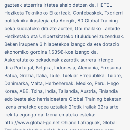
gazteak atzerrira irtetea ahalbidetzen da. HETEL –
Heziketa Teknikoko Elkarteak, Confebaskek, Txorierri
politeknika ikastegia eta Adegik, 80 Global Training
beka kudeatuko dituzte aurten, Goi mailako Lanbide
Heziketako eta Unibertsitateko tituludunei zuzenduak.
Beken iraupena 6 hilabetekoa izango da eta dotazio
ekonomiko gordina 1.635€-koa izango da.
Aukeratutako bekadunak azarotik aurrera irtengo
dira Portugal, Belgika, Indonesia, Alemania, Erresuma
Batua, Grezia, Italia, Txile, Txekiar Errepublika, Txipre,
Danimarka, Malta, Herbehereak, Mexiko, Peru, Hego
Korea, ABE, Txina, India, Tailandia, Austria, Finlandia
edo bestelako herrialdeetara Global Training beketan
izena emateko epea uztailak 21etik irailak 22ra arte
irekita egongo da. Izena emateko esteka:
http://www.global-go.net Ohiane Lafraguak, Global