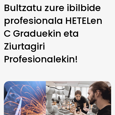
Bultzatu zure ibilbide
profesionala HETELen
C Graduekin eta
Ziurtagiri
Profesionalekin!