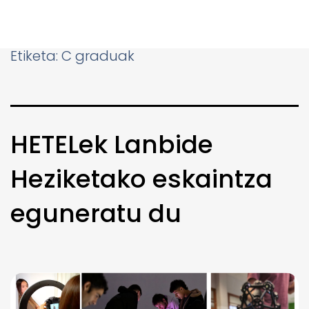
Etiketa:
C graduak
HETELek Lanbide
Heziketako eskaintza
eguneratu du