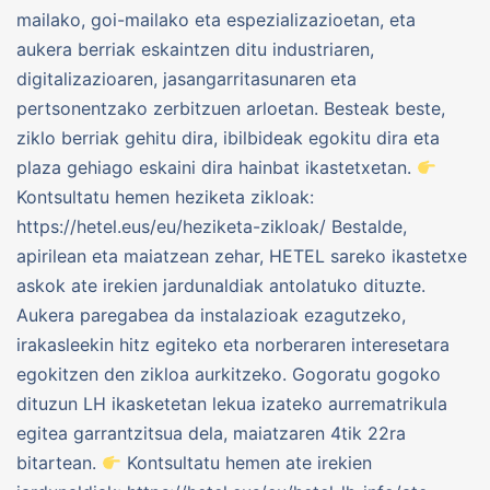
mailako, goi-mailako eta espezializazioetan, eta
aukera berriak eskaintzen ditu industriaren,
digitalizazioaren, jasangarritasunaren eta
pertsonentzako zerbitzuen arloetan. Besteak beste,
ziklo berriak gehitu dira, ibilbideak egokitu dira eta
plaza gehiago eskaini dira hainbat ikastetxetan.
Kontsultatu hemen heziketa zikloak:
https://hetel.eus/eu/heziketa-zikloak/ Bestalde,
apirilean eta maiatzean zehar, HETEL sareko ikastetxe
askok ate irekien jardunaldiak antolatuko dituzte.
Aukera paregabea da instalazioak ezagutzeko,
irakasleekin hitz egiteko eta norberaren interesetara
egokitzen den zikloa aurkitzeko. Gogoratu gogoko
dituzun LH ikasketetan lekua izateko aurrematrikula
egitea garrantzitsua dela, maiatzaren 4tik 22ra
bitartean.
Kontsultatu hemen ate irekien