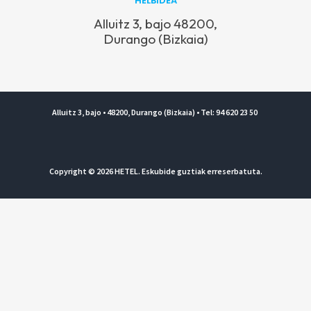
HELBIDEA
Alluitz 3, bajo 48200,
Durango (Bizkaia)
Alluitz 3, bajo • 48200, Durango (Bizkaia) • Tel: 94 620 23 50
Copyright © 2026 HETEL. Eskubide guztiak erreserbatuta.
Lege Oharra eta Pribatasun Politika