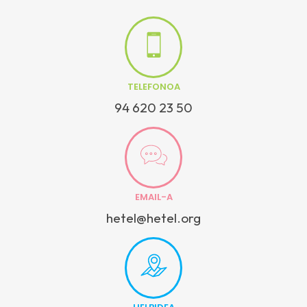
TELEFONOA
94 620 23 50
EMAIL-A
hetel@hetel.org