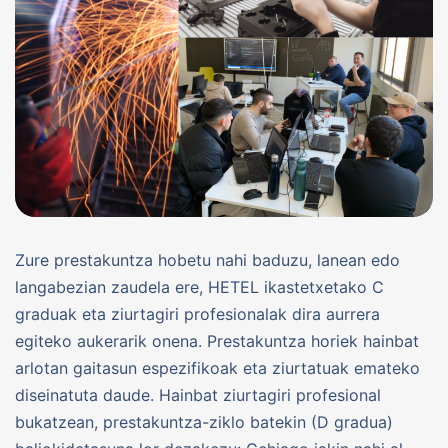
Zure prestakuntza hobetu nahi baduzu, lanean edo
langabezian zaudela ere, HETEL ikastetxetako C
graduak eta ziurtagiri profesionalak dira aurrera
egiteko aukerarik onena. Prestakuntza horiek hainbat
arlotan gaitasun espezifikoak eta ziurtatuak emateko
diseinatuta daude. Hainbat ziurtagiri profesional
bukatzean, prestakuntza-ziklo batekin (D gradua)