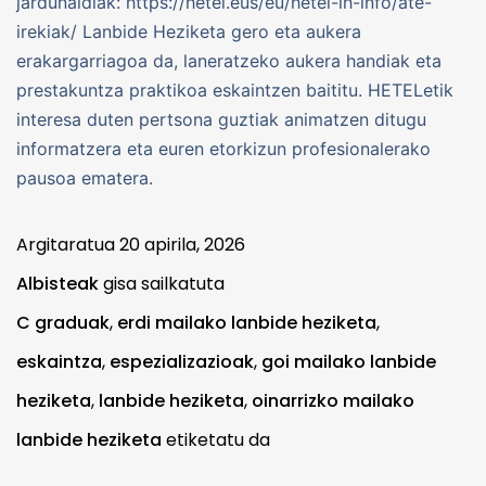
jardunaldiak: https://hetel.eus/eu/hetel-lh-info/ate-
irekiak/ Lanbide Heziketa gero eta aukera
erakargarriagoa da, laneratzeko aukera handiak eta
prestakuntza praktikoa eskaintzen baititu. HETELetik
interesa duten pertsona guztiak animatzen ditugu
informatzera eta euren etorkizun profesionalerako
pausoa ematera.
Argitaratua
20 apirila, 2026
Albisteak
gisa sailkatuta
C graduak
,
erdi mailako lanbide heziketa
,
eskaintza
,
espezializazioak
,
goi mailako lanbide
heziketa
,
lanbide heziketa
,
oinarrizko mailako
lanbide heziketa
etiketatu da