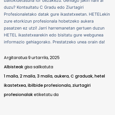
baliokidetasuna lor dezakezu: Gehiago jakin nahi al
duzu? Kontsultatu C Gradu edo Ziurtagiri
Profesionaletako datak gure ikastetxeetan. HETELekin
zure etorkizun profesionala hobetzeko aukera
pasatzen ez utzi! Jarri harremanetan gertuen duzun
HETEL ikastetxearekin edo bisitatu gure webgunea
informazio gehiagorako. Prestatzeko unea orain da!
Argitaratua
9 urtarrila, 2025
Albisteak
gisa sailkatuta
1 maila
,
2 maila
,
3 maila
,
aukera
,
C graduak
,
hetel
ikastetxea
,
ibilbide profesionala
,
ziurtagiri
profesionalak
etiketatu da