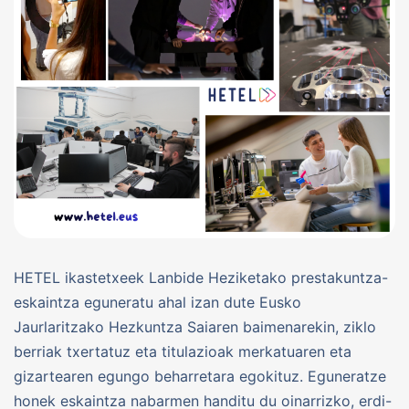
HETEL ikastetxeek Lanbide Heziketako prestakuntza-
eskaintza eguneratu ahal izan dute Eusko
Jaurlaritzako Hezkuntza Saiaren baimenarekin, ziklo
berriak txertatuz eta titulazioak merkatuaren eta
gizartearen egungo beharretara egokituz. Eguneratze
honek eskaintza nabarmen handitu du oinarrizko, erdi-