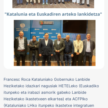
Francesc Roca Kataluniako Gobernuko Lanbide
Heziketako idazkari nagusiak HETELeko (Euskadiko
itunpeko eta irabazi asmorik gabeko Lanbide
Heziketako ikastetxeen elkartea) eta ACFPIko
(Kataluniako LHko itunpeko ikastetxe integratuen