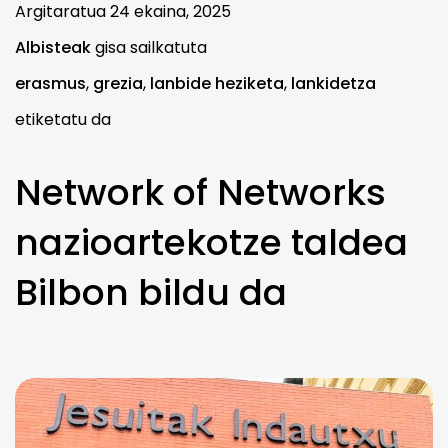
Argitaratua
24 ekaina, 2025
Albisteak
gisa sailkatuta
erasmus
,
grezia
,
lanbide heziketa
,
lankidetza
etiketatu da
Network of Networks
nazioartekotze taldea
Bilbon bildu da