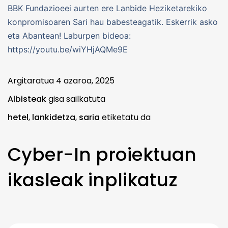
BBK Fundazioeei aurten ere Lanbide Heziketarekiko
konpromisoaren Sari hau babesteagatik. Eskerrik asko
eta Abantean! Laburpen bideoa:
https://youtu.be/wiYHjAQMe9E
Argitaratua
4 azaroa, 2025
Albisteak
gisa sailkatuta
hetel
,
lankidetza
,
saria
etiketatu da
Cyber-In proiektuan
ikasleak inplikatuz