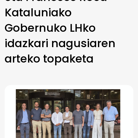
Kataluniako
Gobernuko LHko
idazkari nagusiaren
arteko topaketa