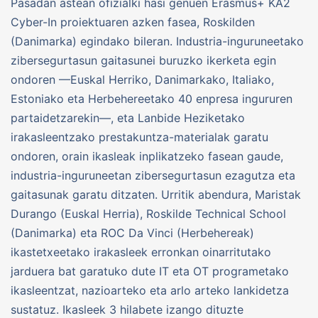
Pasadan astean ofizialki hasi genuen Erasmus+ KA2
Cyber-In proiektuaren azken fasea, Roskilden
(Danimarka) egindako bileran. Industria-inguruneetako
zibersegurtasun gaitasunei buruzko ikerketa egin
ondoren —Euskal Herriko, Danimarkako, Italiako,
Estoniako eta Herbehereetako 40 enpresa ingururen
partaidetzarekin—, eta Lanbide Heziketako
irakasleentzako prestakuntza-materialak garatu
ondoren, orain ikasleak inplikatzeko fasean gaude,
industria-inguruneetan zibersegurtasun ezagutza eta
gaitasunak garatu ditzaten. Urritik abendura, Maristak
Durango (Euskal Herria), Roskilde Technical School
(Danimarka) eta ROC Da Vinci (Herbehereak)
ikastetxeetako irakasleek erronkan oinarritutako
jarduera bat garatuko dute IT eta OT programetako
ikasleentzat, nazioarteko eta arlo arteko lankidetza
sustatuz. Ikasleek 3 hilabete izango dituzte