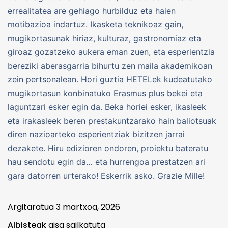
errealitatea are gehiago hurbilduz eta haien
motibazioa indartuz. Ikasketa teknikoaz gain,
mugikortasunak hiriaz, kulturaz, gastronomiaz eta
giroaz gozatzeko aukera eman zuen, eta esperientzia
bereziki aberasgarria bihurtu zen maila akademikoan
zein pertsonalean. Hori guztia HETELek kudeatutako
mugikortasun konbinatuko Erasmus plus bekei eta
laguntzari esker egin da. Beka horiei esker, ikasleek
eta irakasleek beren prestakuntzarako hain baliotsuak
diren nazioarteko esperientziak bizitzen jarrai
dezakete. Hiru edizioren ondoren, proiektu bateratu
hau sendotu egin da… eta hurrengoa prestatzen ari
gara datorren urterako! Eskerrik asko. Grazie Mille!
Argitaratua
3 martxoa, 2026
Albisteak
gisa sailkatuta