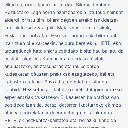
elkartea) ordezkariak hartu ditu. Bileran, Lanbide
Heziketako Lege berria ezartzearekin lotutako hainbat
alderdi jorratu dira, bi erkidegoen arteko lankidetza-
loturak indartzeaz gain. Maiatzean, Jon Labakak,
Eusko Jaurlaritzako LHko sailburuordeak, bilera bat
izan zuen bi elkarteekin, helburu berarekin. HETELeko
arduradunek Kataluniara egindako bisita hau baliatu da
euskal irakasleek Kataluniara egindako bisitak
ebaluatzeko, aniztasunaren eta inklusioaren
kudeaketan dituzten praktikak ezagutzeko, bai eta
irakasle katalanek Euskadira egindako bisita ere,
Lanbide Heziketan aplikatutako metodologiei buruzko
esperientziak trukatzeko. Bi kasuetan balorazioa oso
positiboa izan da, beraz, datorren ikasturteko ekintza-
planean horrelako jarduera gehiago jorratuko dira.
HETELek hezkuntza-kalitatea eta, bereziki, Lanbide