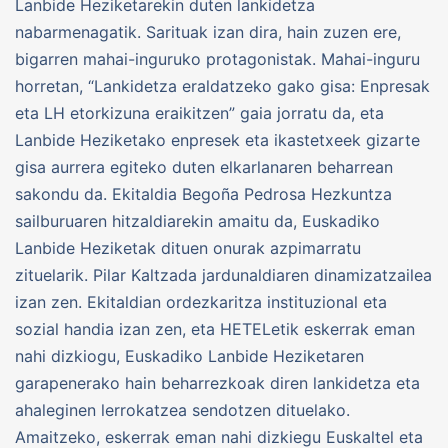
Lanbide Heziketarekin duten lankidetza
nabarmenagatik. Sarituak izan dira, hain zuzen ere,
bigarren mahai-inguruko protagonistak. Mahai-inguru
horretan, “Lankidetza eraldatzeko gako gisa: Enpresak
eta LH etorkizuna eraikitzen” gaia jorratu da, eta
Lanbide Heziketako enpresek eta ikastetxeek gizarte
gisa aurrera egiteko duten elkarlanaren beharrean
sakondu da. Ekitaldia Begoña Pedrosa Hezkuntza
sailburuaren hitzaldiarekin amaitu da, Euskadiko
Lanbide Heziketak dituen onurak azpimarratu
zituelarik. Pilar Kaltzada jardunaldiaren dinamizatzailea
izan zen. Ekitaldian ordezkaritza instituzional eta
sozial handia izan zen, eta HETELetik eskerrak eman
nahi dizkiogu, Euskadiko Lanbide Heziketaren
garapenerako hain beharrezkoak diren lankidetza eta
ahaleginen lerrokatzea sendotzen dituelako.
Amaitzeko, eskerrak eman nahi dizkiegu Euskaltel eta