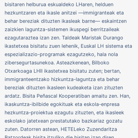
bisitaren helburua eskualdeko LHaren, helduen
hezkuntzaren eta ikasle anitzei —immigranteak eta
behar bereziak dituzten ikasleak barne— eskaintzen
zaizkien laguntza-sistemen ikuspegi berritzaileak
ezagutaraztea izan zen. Taldeak Maristak Durango
ikastetxea bisitatu zuen lehenik, Euskal LH sistema eta
espezializazio-programak ezagutzeko, hala nola
zibersegurtasunekoa. Asteazkenean, Bilboko
Otxarkoaga LHII ikastetxea bisitatu zuten; bertan,
immigranteentzako hizkuntza-laguntza eta behar
bereziak dituzten ikasleen kudeaketa izan zituzten
ardatz. Bisita Peñascal Kooperatiban amaitu zen. Han,
ikaskuntza-ibilbide egokituak eta eskola-enpresa
hezkuntza-proiektua ezagutu zituzten, eta ikasleek
eskolako jatetxean prestatutako bazkariaz gozatu
zuten. Datorren astean, HETELeko Zuzendaritza
Batzordeak bisita itzuliko die bisitan izan diren