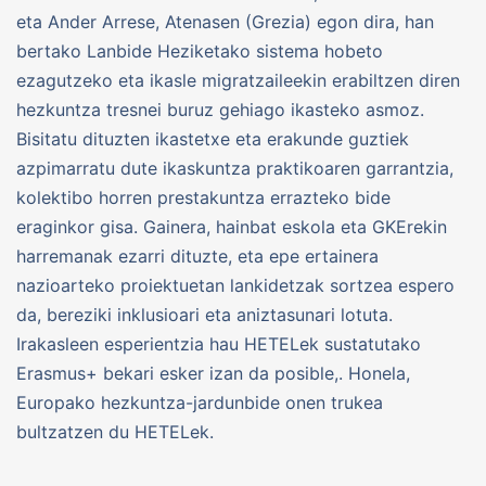
eta Ander Arrese, Atenasen (Grezia) egon dira, han
bertako Lanbide Heziketako sistema hobeto
ezagutzeko eta ikasle migratzaileekin erabiltzen diren
hezkuntza tresnei buruz gehiago ikasteko asmoz.
Bisitatu dituzten ikastetxe eta erakunde guztiek
azpimarratu dute ikaskuntza praktikoaren garrantzia,
kolektibo horren prestakuntza errazteko bide
eraginkor gisa. Gainera, hainbat eskola eta GKErekin
harremanak ezarri dituzte, eta epe ertainera
nazioarteko proiektuetan lankidetzak sortzea espero
da, bereziki inklusioari eta aniztasunari lotuta.
Irakasleen esperientzia hau HETELek sustatutako
Erasmus+ bekari esker izan da posible,. Honela,
Europako hezkuntza-jardunbide onen trukea
bultzatzen du HETELek.