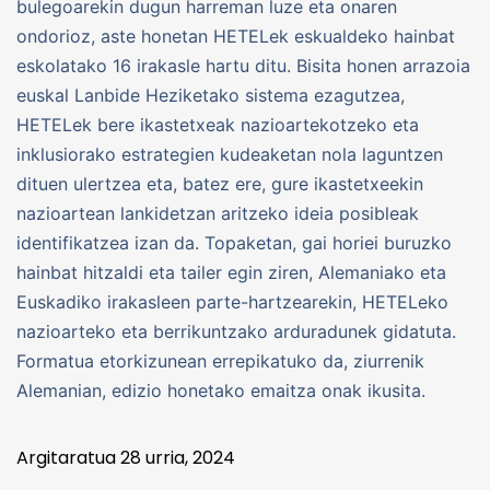
bulegoarekin dugun harreman luze eta onaren
ondorioz, aste honetan HETELek eskualdeko hainbat
eskolatako 16 irakasle hartu ditu. Bisita honen arrazoia
euskal Lanbide Heziketako sistema ezagutzea,
HETELek bere ikastetxeak nazioartekotzeko eta
inklusiorako estrategien kudeaketan nola laguntzen
dituen ulertzea eta, batez ere, gure ikastetxeekin
nazioartean lankidetzan aritzeko ideia posibleak
identifikatzea izan da. Topaketan, gai horiei buruzko
hainbat hitzaldi eta tailer egin ziren, Alemaniako eta
Euskadiko irakasleen parte-hartzearekin, HETELeko
nazioarteko eta berrikuntzako arduradunek gidatuta.
Formatua etorkizunean errepikatuko da, ziurrenik
Alemanian, edizio honetako emaitza onak ikusita.
Argitaratua
28 urria, 2024