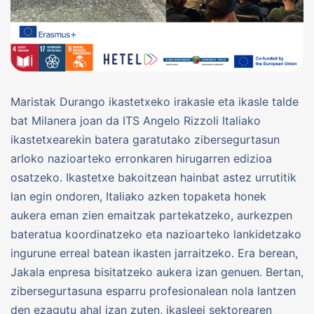
Maristak Durango ikastetxeko irakasle eta ikasle talde
bat Milanera joan da ITS Angelo Rizzoli Italiako
ikastetxearekin batera garatutako zibersegurtasun
arloko nazioarteko erronkaren hirugarren edizioa
osatzeko. Ikastetxe bakoitzean hainbat astez urrutitik
lan egin ondoren, Italiako azken topaketa honek
aukera eman zien emaitzak partekatzeko, aurkezpen
bateratua koordinatzeko eta nazioarteko lankidetzako
ingurune erreal batean ikasten jarraitzeko. Era berean,
Jakala enpresa bisitatzeko aukera izan genuen. Bertan,
zibersegurtasuna esparru profesionalean nola lantzen
den ezagutu ahal izan zuten, ikasleei sektorearen