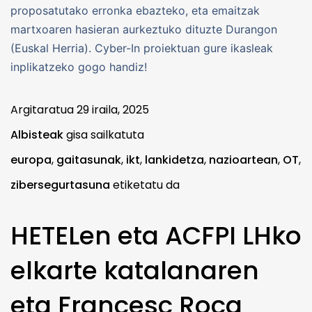
proposatutako erronka ebazteko, eta emaitzak
martxoaren hasieran aurkeztuko dituzte Durangon
(Euskal Herria). Cyber-In proiektuan gure ikasleak
inplikatzeko gogo handiz!
Argitaratua
29 iraila, 2025
Albisteak
gisa sailkatuta
europa
,
gaitasunak
,
ikt
,
lankidetza
,
nazioartean
,
OT
,
zibersegurtasuna
etiketatu da
HETELen eta ACFPI LHko
elkarte katalanaren
eta Francesc Roca