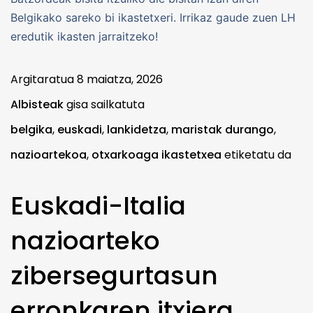
Belgikako sareko bi ikastetxeri. Irrikaz gaude zuen LH
eredutik ikasten jarraitzeko!
Argitaratua
8 maiatza, 2026
Albisteak
gisa sailkatuta
belgika
,
euskadi
,
lankidetza
,
maristak durango
,
nazioartekoa
,
otxarkoaga ikastetxea
etiketatu da
Euskadi-Italia
nazioarteko
zibersegurtasun
erronkaren itxiera