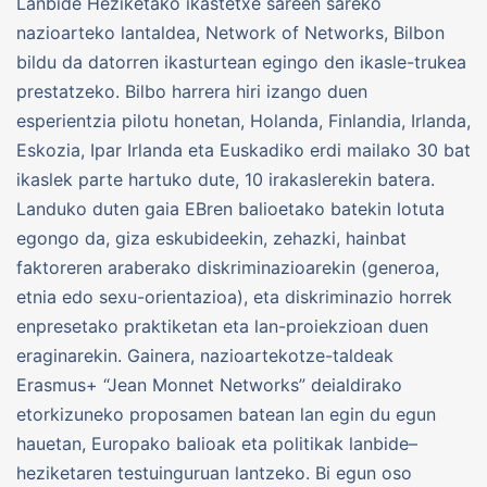
Lanbide Heziketako ikastetxe sareen sareko
nazioarteko lantaldea, Network of Networks, Bilbon
bildu da datorren ikasturtean egingo den ikasle-trukea
prestatzeko. Bilbo harrera hiri izango duen
esperientzia pilotu honetan, Holanda, Finlandia, Irlanda,
Eskozia, Ipar Irlanda eta Euskadiko erdi mailako 30 bat
ikaslek parte hartuko dute, 10 irakaslerekin batera.
Landuko duten gaia EBren balioetako batekin lotuta
egongo da, giza eskubideekin, zehazki, hainbat
faktoreren araberako diskriminazioarekin (generoa,
etnia edo sexu-orientazioa), eta diskriminazio horrek
enpresetako praktiketan eta lan-proiekzioan duen
eraginarekin. Gainera, nazioartekotze-taldeak
Erasmus+ “Jean Monnet Networks” deialdirako
etorkizuneko proposamen batean lan egin du egun
hauetan, Europako balioak eta politikak lanbide–
heziketaren testuinguruan lantzeko. Bi egun oso