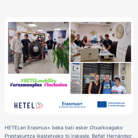
HETELen Erasmus+ beka bati esker Otxarkoagako
Prestakuntza ikastetxeko bi irakasle, Beñat Hernández