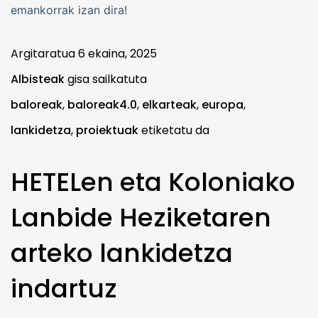
emankorrak izan dira!
Argitaratua
6 ekaina, 2025
Albisteak
gisa sailkatuta
baloreak
,
baloreak4.0
,
elkarteak
,
europa
,
lankidetza
,
proiektuak
etiketatu da
HETELen eta Koloniako
Lanbide Heziketaren
arteko lankidetza
indartuz