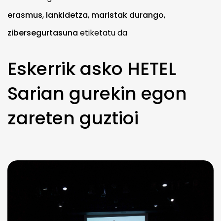
erasmus
,
lankidetza
,
maristak durango
,
zibersegurtasuna
etiketatu da
Eskerrik asko HETEL
Sarian gurekin egon
zareten guztioi