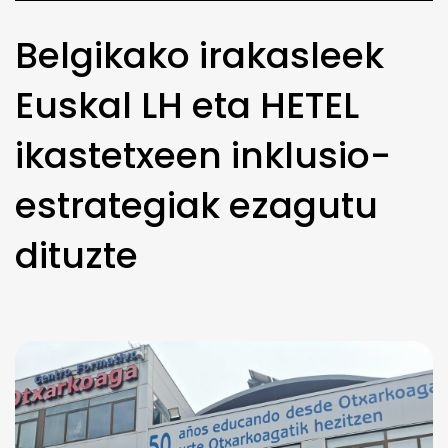
Belgikako irakasleek
Euskal LH eta HETEL
ikastetxeen inklusio-
estrategiak ezagutu
dituzte