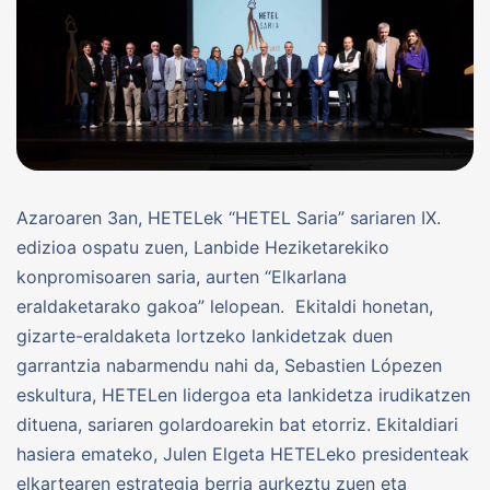
Azaroaren 3an, HETELek “HETEL Saria” sariaren IX.
edizioa ospatu zuen, Lanbide Heziketarekiko
konpromisoaren saria, aurten “Elkarlana
eraldaketarako gakoa” lelopean. Ekitaldi honetan,
gizarte-eraldaketa lortzeko lankidetzak duen
garrantzia nabarmendu nahi da, Sebastien Lópezen
eskultura, HETELen lidergoa eta lankidetza irudikatzen
dituena, sariaren golardoarekin bat etorriz. Ekitaldiari
hasiera emateko, Julen Elgeta HETELeko presidenteak
elkartearen estrategia berria aurkeztu zuen eta