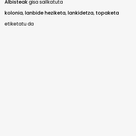
Albisteak
gisa sailkatuta
kolonia
,
lanbide heziketa
,
lankidetza
,
topaketa
etiketatu da
TELEFONOA
94 620 23 50
EMAIL-A