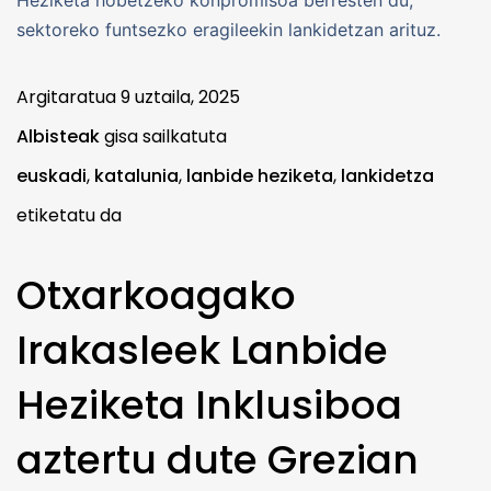
Heziketa hobetzeko konpromisoa berresten du,
sektoreko funtsezko eragileekin lankidetzan arituz.
Argitaratua
9 uztaila, 2025
Albisteak
gisa sailkatuta
euskadi
,
katalunia
,
lanbide heziketa
,
lankidetza
etiketatu da
Otxarkoagako
Irakasleek Lanbide
Heziketa Inklusiboa
aztertu dute Grezian