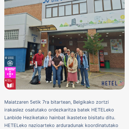
Maiatzaren 5etik 7ra bitartean, Belgikako zortzi
irakaslez osatutako ordezkaritza batek HETELeko
Lanbide Heziketako hainbat ikastetxe bisitatu ditu.
HETELeko nazioarteko arduradunak koordinatutako