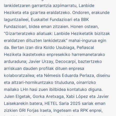
lankidetzaren garrantzia azpimarratu, Lanbide
Heziketa eta gzartea eraldatzeko. Ondoren, erakunde
laguntzaileei, Euskaltel Fundazioari eta BBK
Fundazioari, bidea eman zitzaien. Honen ostean,
“Gizarteratzeko aliatuak: Lanbide Heziketatik bizitzak
eraldatzen dituzten lankidetzak” mahai-ingurua egin
da. Bertan izan dira Koldo Usubiaga, Peñascal
Heziketa ikastetxeko enpresekiko harremanetarako
arduraduna; Javier Urzay, Decocarpi, baztertzeko
arriskuan dauden profilak dituen enpresa
kolaboratzailea; eta Némesis Eduarda Perlaza, diseinu
eta altzari-hornikuntzako tituluduna, oinarrizko
mailako LHn hasi zuen ibilbidea kontatuko diguna.
Julen Elgetak, Gorka Aretxaga, Xabi López eta Javier
Laisekarekin batera, HETEL Saria 2025 sariak eman
zizkien GRI Forjas Iraeta, Ingeteam eta RPK enprei,