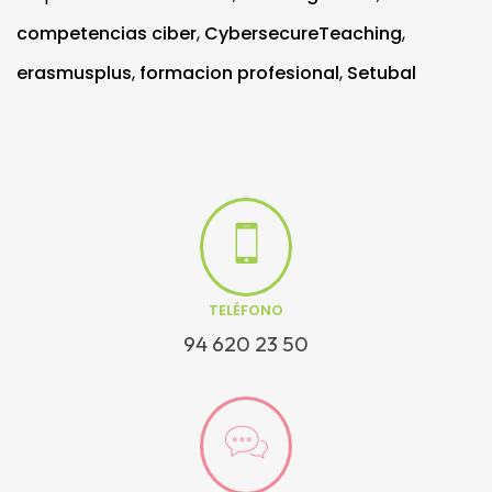
competencias ciber
,
CybersecureTeaching
,
erasmusplus
,
formacion profesional
,
Setubal
TELÉFONO
94 620 23 50