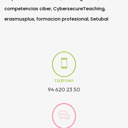
competencias ciber
,
CybersecureTeaching
,
erasmusplus
,
formacion profesional
,
Setubal
TELÉFONO
94 620 23 50