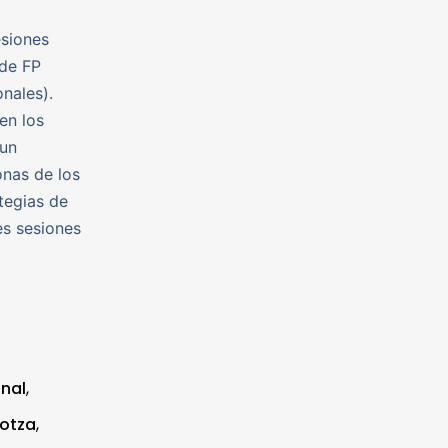
esiones
 de FP
nales).
en los
 un
onas de los
tegias de
es sesiones
nal
,
kotza
,