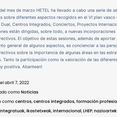
 del mes de marzo HETEL ha llevado a cabo una serie de s
as sobre diferentes aspectos recogidos en el VI plan vasco
Dual, Centros Integrados, Conciertos, Proyectos Internacio
ones están dirigidas, sobre todo, a nuevas incorporaciones 
rectivos. El objetivo de estas sesiones, además de aportar
to general de algunos aspectos, es concienciar a las pers
rectivos sobre la importancia de algunas áreas en las estra
s. Tanto la participación como la valoración de las diferent
uy positiva. Abantean!
 el
abril 7, 2022
zado como
Noticias
do como
centros
,
centros integrados
,
formación profesio
 integratuak
,
ikastetxeak
,
internacional
,
LHEP
,
nazioarte