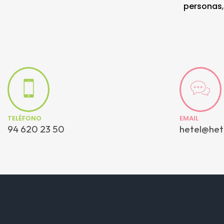
personas
TELÉFONO
EMAIL
94 620 23 50
hetel@het