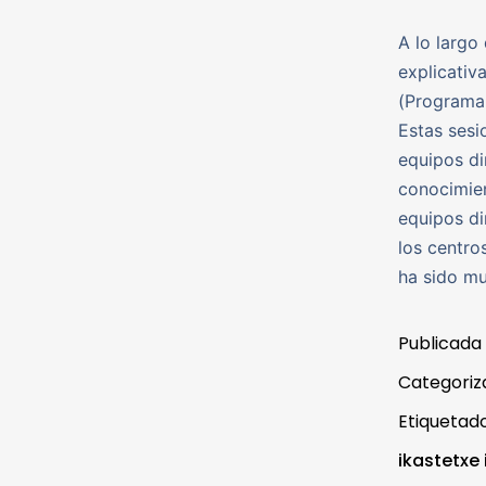
A lo largo
explicativ
(Programa 
Estas sesi
equipos di
conocimien
equipos di
los centro
ha sido m
Publicada
Categori
Etiqueta
ikastetxe