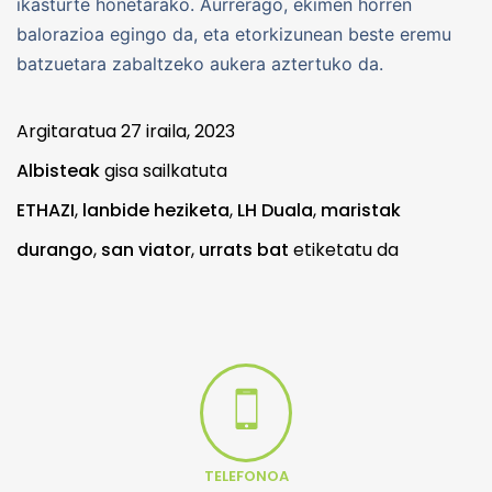
ikasturte honetarako. Aurrerago, ekimen horren
balorazioa egingo da, eta etorkizunean beste eremu
batzuetara zabaltzeko aukera aztertuko da.
Argitaratua
27 iraila, 2023
Albisteak
gisa sailkatuta
ETHAZI
,
lanbide heziketa
,
LH Duala
,
maristak
durango
,
san viator
,
urrats bat
etiketatu da
TELEFONOA