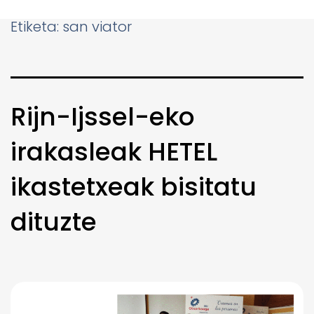
Etiketa:
san viator
Rijn-Ijssel-eko
irakasleak HETEL
ikastetxeak bisitatu
dituzte