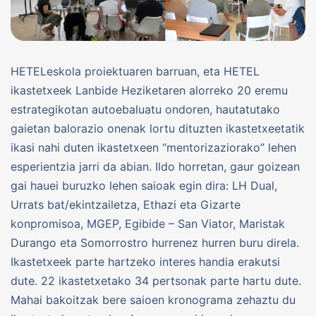
HETELeskola proiektuaren barruan, eta HETEL
ikastetxeek Lanbide Heziketaren alorreko 20 eremu
estrategikotan autoebaluatu ondoren, hautatutako
gaietan balorazio onenak lortu dituzten ikastetxeetatik
ikasi nahi duten ikastetxeen “mentorizaziorako” lehen
esperientzia jarri da abian. Ildo horretan, gaur goizean
gai hauei buruzko lehen saioak egin dira: LH Dual,
Urrats bat/ekintzailetza, Ethazi eta Gizarte
konpromisoa, MGEP, Egibide – San Viator, Maristak
Durango eta Somorrostro hurrenez hurren buru direla.
Ikastetxeek parte hartzeko interes handia erakutsi
dute. 22 ikastetxetako 34 pertsonak parte hartu dute.
Mahai bakoitzak bere saioen kronograma zehaztu du