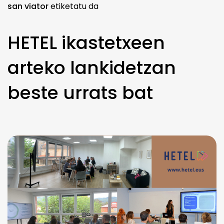
san viator
etiketatu da
HETEL ikastetxeen
arteko lankidetzan
beste urrats bat