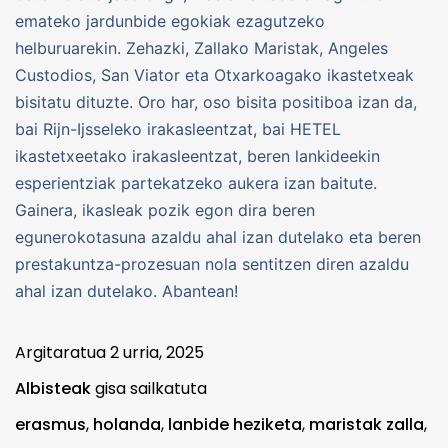
emateko jardunbide egokiak ezagutzeko
helburuarekin. Zehazki, Zallako Maristak, Angeles
Custodios, San Viator eta Otxarkoagako ikastetxeak
bisitatu dituzte. Oro har, oso bisita positiboa izan da,
bai Rijn-Ijsseleko irakasleentzat, bai HETEL
ikastetxeetako irakasleentzat, beren lankideekin
esperientziak partekatzeko aukera izan baitute.
Gainera, ikasleak pozik egon dira beren
egunerokotasuna azaldu ahal izan dutelako eta beren
prestakuntza-prozesuan nola sentitzen diren azaldu
ahal izan dutelako. Abantean!
Argitaratua
2 urria, 2025
Albisteak
gisa sailkatuta
erasmus
,
holanda
,
lanbide heziketa
,
maristak zalla
,