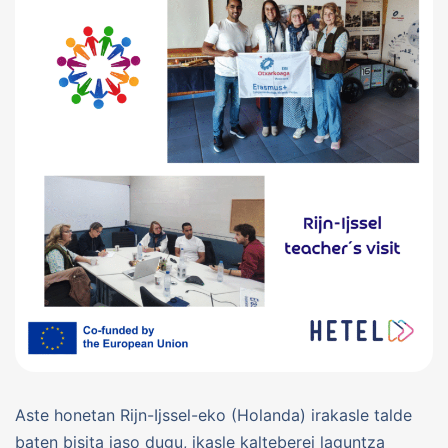
Aste honetan Rijn-Ijssel-eko (Holanda) irakasle talde
baten bisita jaso dugu, ikasle kalteberei laguntza