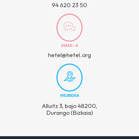
94 620 23 50
EMAIL-A
hetel@hetel.org
HELBIDEA
Alluitz 3, bajo 48200,
Durango (Bizkaia)