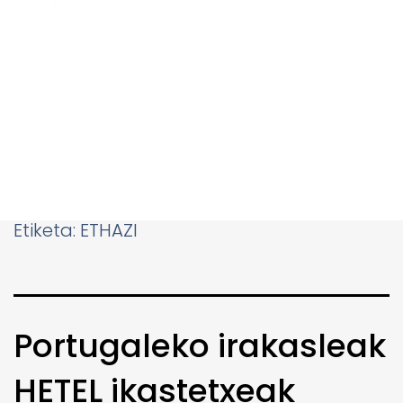
Etiketa:
ETHAZI
Portugaleko irakasleak
HETEL ikastetxeak