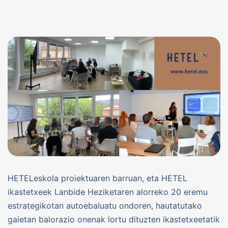
HETELeskola proiektuaren barruan, eta HETEL
ikastetxeek Lanbide Heziketaren alorreko 20 eremu
estrategikotan autoebaluatu ondoren, hautatutako
gaietan balorazio onenak lortu dituzten ikastetxeetatik