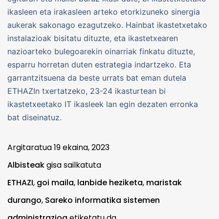
ikasleen eta irakasleen arteko etorkizuneko sinergia
aukerak sakonago ezagutzeko. Hainbat ikastetxetako
instalazioak bisitatu dituzte, eta ikastetxearen
nazioarteko bulegoarekin oinarriak finkatu dituzte,
esparru horretan duten estrategia indartzeko. Eta
garrantzitsuena da beste urrats bat eman dutela
ETHAZIn txertatzeko, 23-24 ikasturtean bi
ikastetxeetako IT ikasleek lan egin dezaten erronka
bat diseinatuz.
Argitaratua
19 ekaina, 2023
Albisteak
gisa sailkatuta
ETHAZI
,
goi maila
,
lanbide heziketa
,
maristak
durango
,
Sareko informatika sistemen
administrazioa
etiketatu da