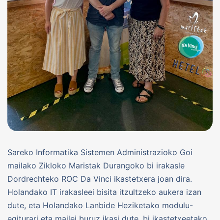
Sareko Informatika Sistemen Administrazioko Goi
mailako Zikloko Maristak Durangoko bi irakasle
Dordrechteko ROC Da Vinci ikastetxera joan dira.
Holandako IT irakasleei bisita itzultzeko aukera izan
dute, eta Holandako Lanbide Heziketako modulu-
egiturari eta mailei buruz ikasi dute, bi ikastetxeetako