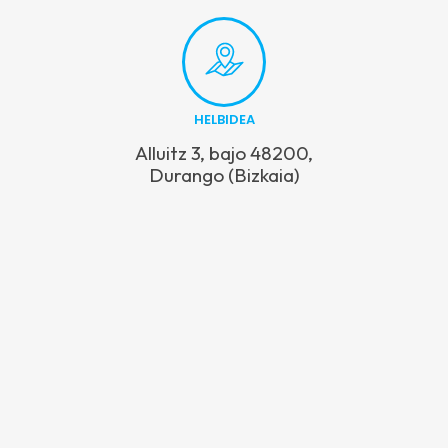
HELBIDEA
Alluitz 3, bajo 48200,
Durango (Bizkaia)
Alluitz 3, bajo • 48200, Durango (Bizkaia) • Tel: 94 620 23 50
Copyright © 2026 HETEL. Eskubide guztiak erreserbatuta.