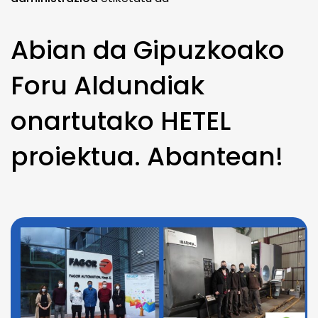
Abian da Gipuzkoako
Foru Aldundiak
onartutako HETEL
proiektua. Abantean!