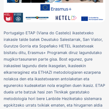
Portugalgo ETAP (Viana do Castelo) ikastetxeko
irakasle talde batek Deustuko Salestarrak, San Viator,
Gurutze Gorria eta Sopeñako HETEL ikastetxeak
bisitatu ditu, Erasmus+ Programak diruz lagundutako
mugikortasunaren parte gisa. Bost egunez, gure
irakasleei lagundu diete ikasgelan, ikasleekin
elkarreraginez eta ETHAZI metodologiaren ezarpena
nolakoa den eta ikastetxearen antolaketan eta
eguneroko kudeaketan nola eragiten duen ikasiz. ETAP
duela urte batzuk hasi zen Tknikak garatutako
metodologia hori bere Lanbide Heziketako sistemara
egokitzeko urrats txikiak ematen, eta hirugarren aldia