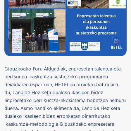
Gipuzkoako Foru Aldundiak, enpresetan talentua eta
pertsonen ikaskuntza sustatzeko programaren
deialdiaren esparruan, HETELen proiektu bat onartu
du, Lanbide Heziketa dualeko ikasleen bidez
enpresetako berrikuntza-ekosistema hobetzea helburu
duena. Asmo handiko ekimena da, Lanbide Heziketa
dualeko ikasleen bidez erronketan oinarritutako
ikaskuntza-metodologia Gipuzkoako enpresetara