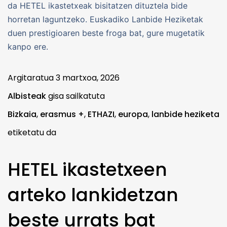
da HETEL ikastetxeak bisitatzen dituztela bide
horretan laguntzeko. Euskadiko Lanbide Heziketak
duen prestigioaren beste froga bat, gure mugetatik
kanpo ere.
Argitaratua
3 martxoa, 2026
Albisteak
gisa sailkatuta
Bizkaia
,
erasmus +
,
ETHAZI
,
europa
,
lanbide heziketa
etiketatu da
HETEL ikastetxeen
arteko lankidetzan
beste urrats bat