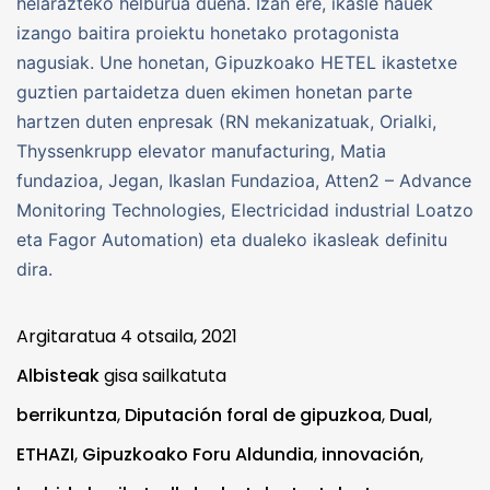
helarazteko helburua duena. Izan ere, ikasle hauek
izango baitira proiektu honetako protagonista
nagusiak. Une honetan, Gipuzkoako HETEL ikastetxe
guztien partaidetza duen ekimen honetan parte
hartzen duten enpresak (RN mekanizatuak, Orialki,
Thyssenkrupp elevator manufacturing, Matia
fundazioa, Jegan, Ikaslan Fundazioa, Atten2 – Advance
Monitoring Technologies, Electricidad industrial Loatzo
eta Fagor Automation) eta dualeko ikasleak definitu
dira.
Argitaratua
4 otsaila, 2021
Albisteak
gisa sailkatuta
berrikuntza
,
Diputación foral de gipuzkoa
,
Dual
,
ETHAZI
,
Gipuzkoako Foru Aldundia
,
innovación
,