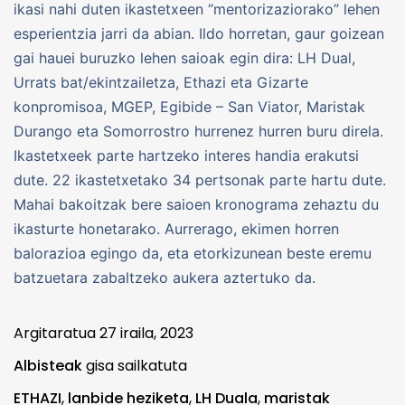
ikasi nahi duten ikastetxeen “mentorizaziorako” lehen
esperientzia jarri da abian. Ildo horretan, gaur goizean
gai hauei buruzko lehen saioak egin dira: LH Dual,
Urrats bat/ekintzailetza, Ethazi eta Gizarte
konpromisoa, MGEP, Egibide – San Viator, Maristak
Durango eta Somorrostro hurrenez hurren buru direla.
Ikastetxeek parte hartzeko interes handia erakutsi
dute. 22 ikastetxetako 34 pertsonak parte hartu dute.
Mahai bakoitzak bere saioen kronograma zehaztu du
ikasturte honetarako. Aurrerago, ekimen horren
balorazioa egingo da, eta etorkizunean beste eremu
batzuetara zabaltzeko aukera aztertuko da.
Argitaratua
27 iraila, 2023
Albisteak
gisa sailkatuta
ETHAZI
,
lanbide heziketa
,
LH Duala
,
maristak