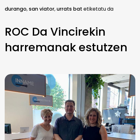
durango
,
san viator
,
urrats bat
etiketatu da
ROC Da Vincirekin
harremanak estutzen