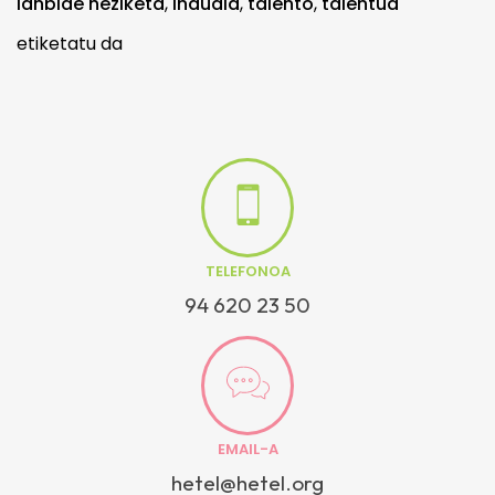
lanbide heziketa
,
lhduala
,
talento
,
talentua
etiketatu da
TELEFONOA
94 620 23 50
EMAIL-A
hetel@hetel.org