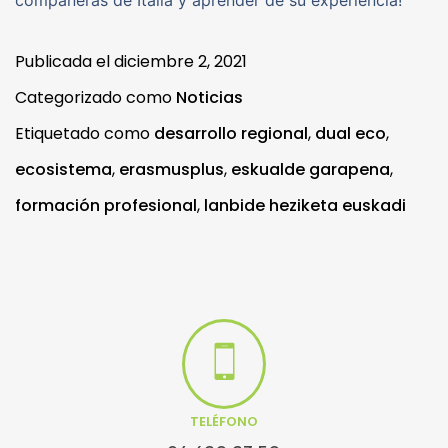
compañeras de Italia y aprender de su experiencia!
Publicada el
diciembre 2, 2021
Categorizado como
Noticias
Etiquetado como
desarrollo regional
,
dual eco
,
ecosistema
,
erasmusplus
,
eskualde garapena
,
formación profesional
,
lanbide heziketa euskadi
TELÉFONO