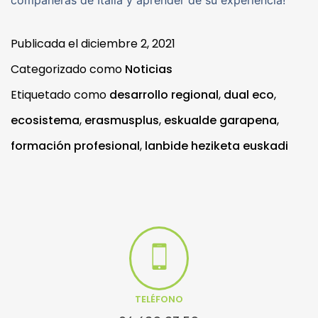
compañeras de Italia y aprender de su experiencia!
Publicada el
diciembre 2, 2021
Categorizado como
Noticias
Etiquetado como
desarrollo regional
,
dual eco
,
ecosistema
,
erasmusplus
,
eskualde garapena
,
formación profesional
,
lanbide heziketa euskadi
TELÉFONO