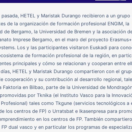
 pasada, HETEL y Maristak Durango recibieron a un grupo 
tes de la organización de formación profesional ENGIM, la
d de Bergamo, la Universidad de Bremen y la asociación 
ianato Imprese Bergamo, en el maro del proyecto Erasmus+
tems. Los y las participantes visitaron Euskadi para con
 ecosistema de formación profesional de la región, en partic
entes principales y cómo se relacionan y cooperan entre ell
 días, HETEL y Maristak Durango compartieron con el grupo
e cooperación y su contribución al desarrollo regional, ta
a Faktoria en Bilbao, parte de la Universidad de Mondragón
s promovidas por Tknika (el Instituto Vasco para la Innovaci
Profesional) tales como Tkgune (servicios tecnológicos a
de los centros de FP) o Urratsbat e Ikasenpresa para prom
emprendimiento en los centros de FP. También compartiero
FP dual vasco y en particular los programas de especializ