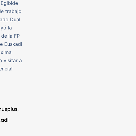
 Egibide
e trabajo
rado Dual
ayó la
 de la FP
de Euskadi
óxima
 visitar a
encia!
musplus
,
kadi