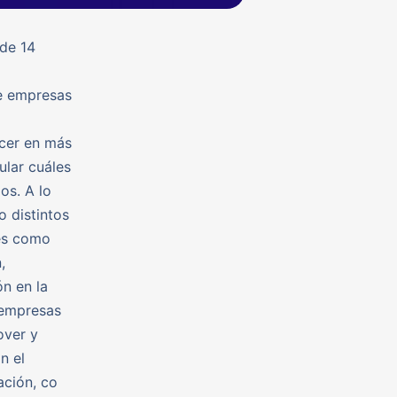
de 14
de empresas
ocer en más
ular cuáles
os. A lo
 distintos
les como
,
ón en la
 empresas
over y
n el
ación, co