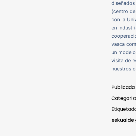
diseñados 
(centro de
con la Uni
en Industri
cooperació
vasca como
un modelo 
visita de 
nuestros c
Publicada
Categori
Etiqueta
eskualde