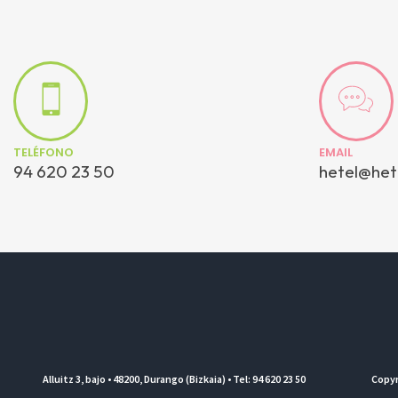
TELÉFONO
EMAIL
94 620 23 50
hetel@het
Alluitz 3, bajo • 48200, Durango (Bizkaia) • Tel: 94 620 23 50
Copyr