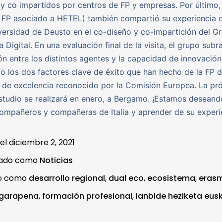
y co impartidos por centros de FP y empresas. Por último,
 FP asociado a HETEL) también compartió su experiencia d
versidad de Deusto en el co-diseño y co-impartición del G
a Digital. En una evaluación final de la visita, el grupo subr
n entre los distintos agentes y la capacidad de innovación
 los dos factores clave de éxito que han hecho de la FP 
de excelencia reconocido por la Comisión Europea. La pr
estudio se realizará en enero, a Bergamo. ¡Estamos deseando
ompañeros y compañeras de Italia y aprender de su experi
 el
diciembre 2, 2021
zado como
Noticias
do como
desarrollo regional
,
dual eco
,
ecosistema
,
eras
 garapena
,
formación profesional
,
lanbide heziketa eus