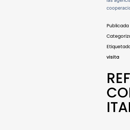
las agenci
cooperaci
Publicada
Categori
Etiqueta
visita
RE
CO
ITA