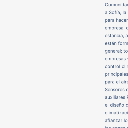
Comunidad
a Sofía, la
para hacer
empresa, q
estancia, 
están for
general; t
empresas v
control cl
principale
para el ai
Sensores d
auxiliares
el diseño 
climatizac
afianzar l