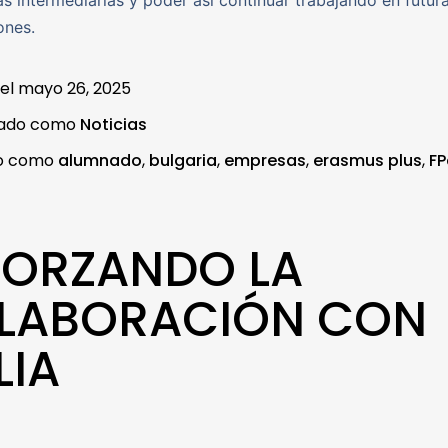
as intermediarias y poder así continuar trabajando en futur
ones.
 el
mayo 26, 2025
zado como
Noticias
do como
alumnado
,
bulgaria
,
empresas
,
erasmus plus
,
FP
FORZANDO LA
LABORACIÓN CON
LIA