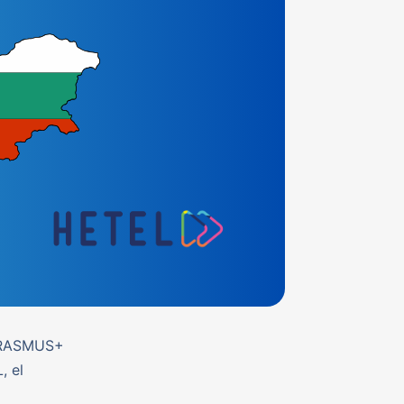
 ERASMUS+
, el