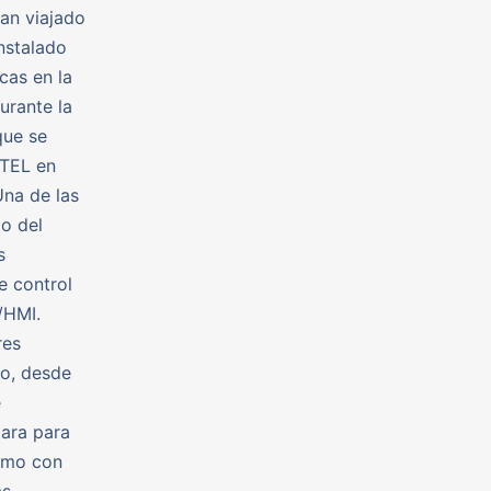
an viajado
instalado
cas en la
urante la
que se
ETEL en
Una de las
o del
s
e control
/HMI.
res
so, desde
e
gara para
como con