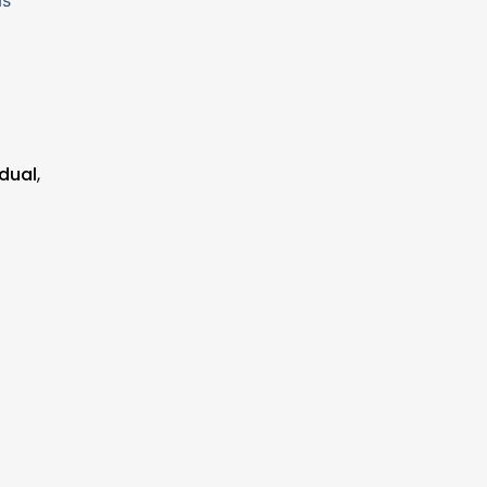
as
dual
,