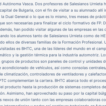
 Autónoma Vasca. Dos profesores de Salesianos Urnieta h
 capital de Bulgaria, con el fin de visitar a su alumnado allí 
 la Dual General o lo que es lo mismo, tres meses de prácti
ue son necesarias para finalizar el ciclo formativo de FP. D
además, han podido visitar algunas de las empresas en las 
mando los alumnos tanto de Salesianos Urnieta como de H
odo ellos de diversas familias de la Formación Profesional. 
isitadas es BHTC, una de las líderes del mundo en el camp
imático y la gestión térmica para la industria automotriz. Lo
s grupos de productos son paneles de control y unidades d
re acondicionado de vehículos, así como consolas centrales
e climatización, controladores de ventiladores y calefacto
 PTC complementan la cartera. BHTC abarca todo el proce
del producto hasta la producción de sistemas completos d
ión. Asimismo, han aprovechado su paso por la capital búl
os nexos de unión tanto con las empresas colaboradoras 