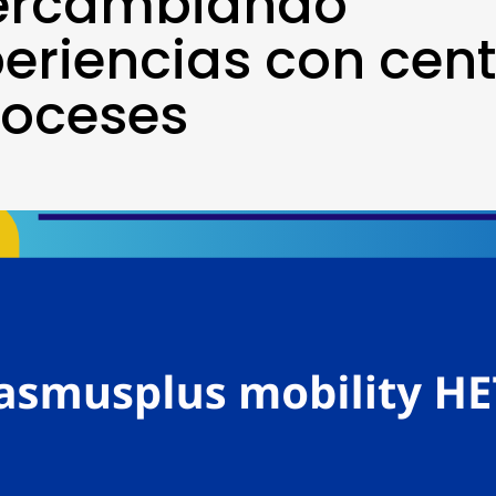
tercambiando
eriencias con cen
coceses