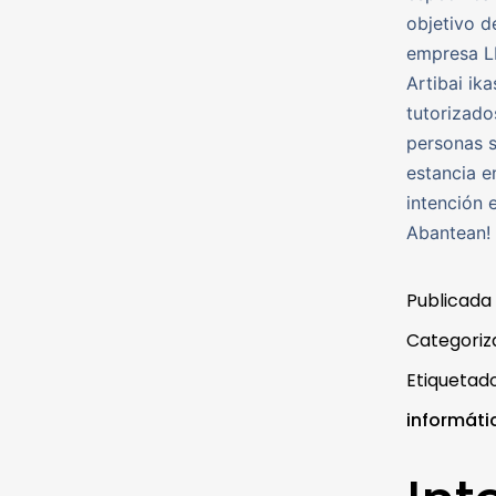
objetivo d
empresa LK
Artibai ik
tutorizado
personas s
estancia e
intención 
Abantean!
Publicada
Categori
Etiqueta
informáti