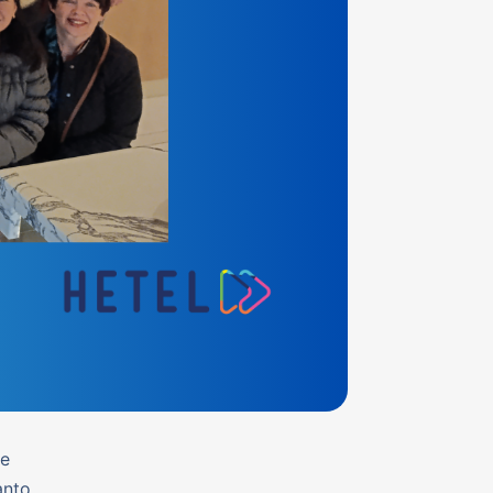
de
anto