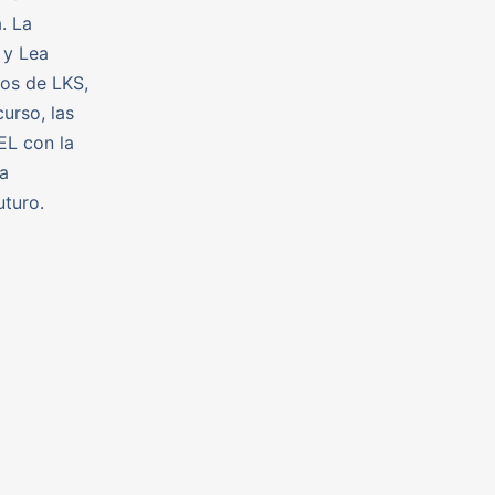
. La
 y Lea
tos de LKS,
urso, las
EL con la
a
uturo.