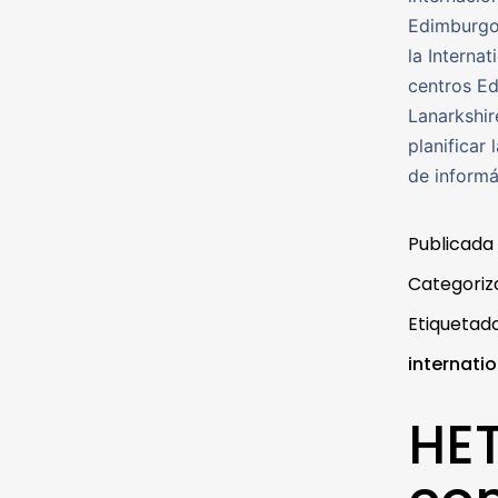
Edimburgo 
la Interna
centros E
Lanarkshir
planificar
de informá
Publicada
Categori
Etiqueta
internati
HET