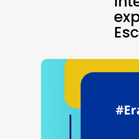
In
exp
Es