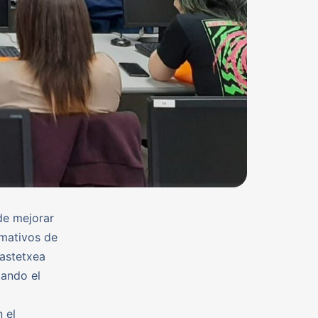
de mejorar
rmativos de
astetxea
tando el
 el