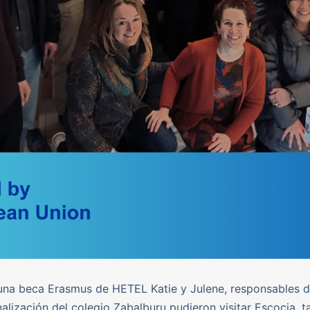
una beca Erasmus de HETEL Katie y Julene, responsables 
nalización del colegio Zabalburu pudieron visitar Escocia, t