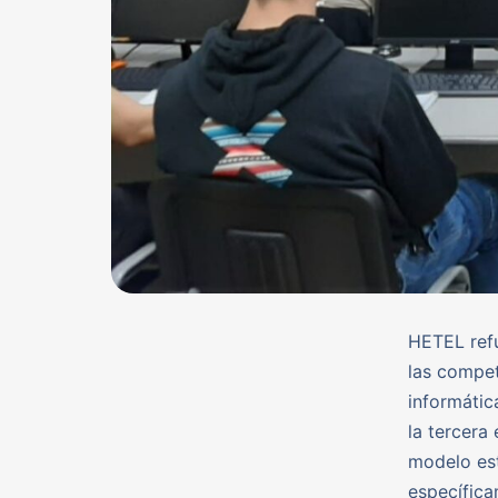
HETEL refu
las compet
informátic
la tercera
modelo est
específica