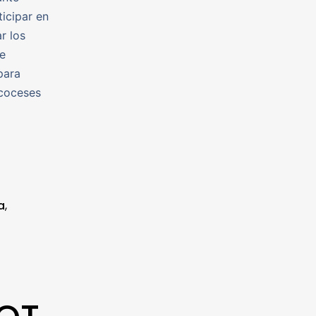
icipar en
r los
e
para
scoceses
a
,