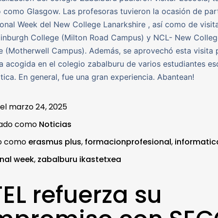
como Glasgow. Las profesoras tuvieron la ocasión de part
tional Week del New College Lanarkshire , así como de visita
dinburgh College (Milton Road Campus) y NCL- New Colleg
e (Motherwell Campus). Además, se aprovechó esta visita 
 la acogida en el colegio zabalburu de varios estudiantes e
tica. En general, fue una gran experiencia. Abantean!
 el
marzo 24, 2025
zado como
Noticias
do como
erasmus plus
,
formacionprofesional
,
informatic
onal week
,
zabalburu ikastetxea
EL refuerza su