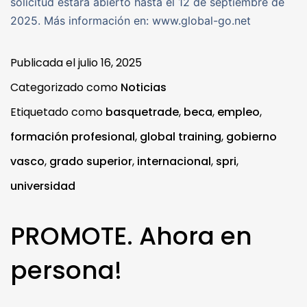
solicitud estará abierto hasta el 12 de septiembre de
2025. Más información en: www.global-go.net
Publicada el
julio 16, 2025
Categorizado como
Noticias
Etiquetado como
basquetrade
,
beca
,
empleo
,
formación profesional
,
global training
,
gobierno
vasco
,
grado superior
,
internacional
,
spri
,
universidad
PROMOTE. Ahora en
persona!