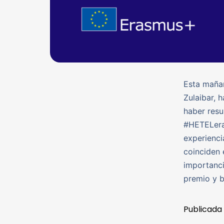
Esta mañan
Zulaibar, 
haber resu
#HETELera
experienc
coinciden 
importanci
premio y b
Publicada