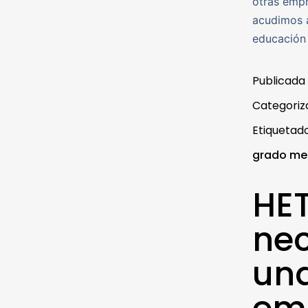
otras empr
acudimos a
educación 
Publicada
Categori
Etiqueta
grado me
HET
nec
una