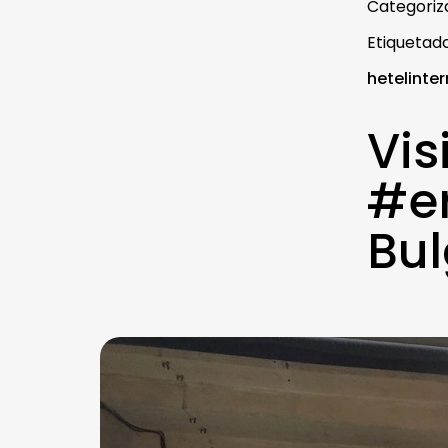
Categori
Etiqueta
hetelinte
Vis
#e
Bul