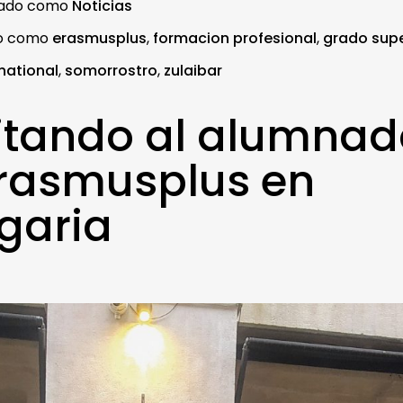
zado como
Noticias
do como
erasmusplus
,
formacion profesional
,
grado supe
rnational
,
somorrostro
,
zulaibar
itando al alumnad
rasmusplus en
garia