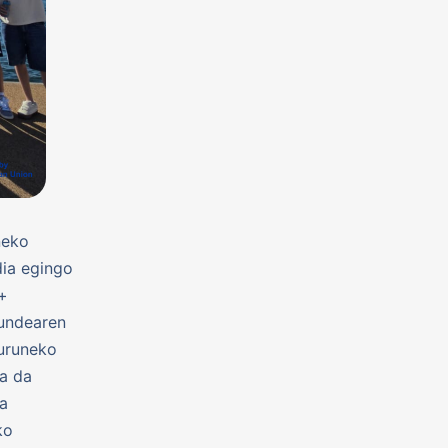
neko
dia egingo
+
kundearen
guruneko
ua da
za
ko