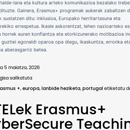
 talde-lana eta kultura arteko komunikazioa bezalako treb
dituzte. Gainera, Erasmus+ programak aukerak zabaltzen di
k sustatzen ditu: inklusioa, Europako herritartasuna eta
rekiko errespetua. Ikasle askorentzat, lehen nazioarteko es
a horrek euren konfiantza eta etorkizunerako motibazioa i
le guztiei egonaldi oparoa opa diegu, ikaskuntza, erronka et
ia aberasgarriz betea.
ua
5 maiatza, 2026
gisa sailkatuta
rasmus +
,
europa
,
lanbide heziketa
,
portugal
etiketatu d
TELek Erasmus+
berSecure Teachi