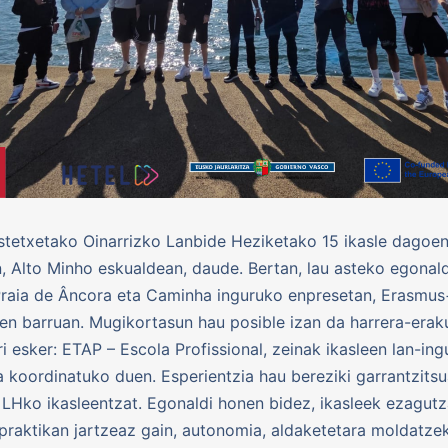
tetxetako Oinarrizko Lanbide Heziketako 15 ikasle dagoe
, Alto Minho eskualdean, daude. Bertan, lau asteko egonal
Praia de Âncora eta Caminha inguruko enpresetan, Erasmus
n barruan. Mugikortasun hau posible izan da harrera-era
ri esker: ETAP – Escola Profissional, zeinak ikasleen lan-in
a koordinatuko duen. Esperientzia hau bereziki garrantzits
 LHko ikasleentzat. Egonaldi honen bidez, ikasleek ezagut
praktikan jartzeaz gain, autonomia, aldaketetara moldatze