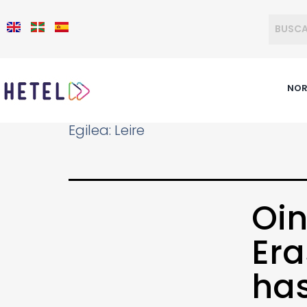
NOR
Egilea:
Leire
Oin
Era
has