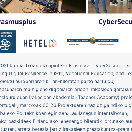
026ko martxoan eta apirilean Erasmus+ CyberSecure Teac
ing Digital Resilience in K-12, Vocational Education, and T
roiektu europarraren bi lan-bileratan parte hartu du,
tasunaren eta higiene digitalaren arloan irakasleen gaitasu
helburu duen Irakasleen akademia (Teacher Academy) proie
ortugal), martxoak 23-26 Proiektuaren nazioz gaindiko big
ubaleko Politeknikoan egin zen. Lau lanegun intentsibotan,
ko bazkideek Finlandiako lehenengo bileratik lortutako au
zituzten, arreta berezia jarriz irakasleen prestakuntza-premi