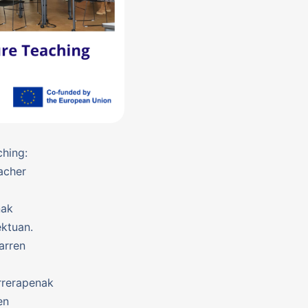
hing:
eacher
nak
ktuan.
arren
rrerapenak
en