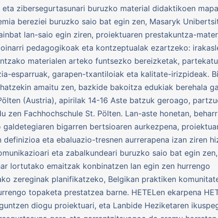
 eta zibersegurtasunari buruzko material didaktikoen mapa
remia bereziei buruzko saio bat egin zen, Masaryk Unibertsi
hainbat lan-saio egin ziren, proiektuaren prestakuntza-mater
oinarri pedagogikoak eta kontzeptualak ezartzeko: irakas
entzako materialen arteko funtsezko bereizketak, partekat
ia-esparruak, garapen-txantiloiak eta kalitate-irizpideak. Bi
hatzekin amaitu zen, bazkide bakoitza edukiak berehala g
 Pölten (Austria), apirilak 14-16 Aste batzuk geroago, partz
ldu zen Fachhochschule St. Pölten. Lan-aste honetan, behar
 galdetegiaren bigarren bertsioaren aurkezpena, proiektua
n definizioa eta ebaluazio-tresnen aurrerapena izan ziren hi
omunikazioari eta zabalkundeari buruzko saio bat egin zen,
ar lortutako emaitzak konbinatzen lan egin zen hurrengo
ako zereginak planifikatzeko, Belgikan praktiken komunitate
urrengo topaketa prestatzea barne. HETELen ekarpena HE
aguntzen diogu proiektuari, eta Lanbide Heziketaren ikusp