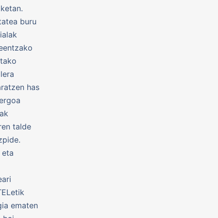
ketan.
tatea buru
ialak
leentzako
utako
lera
aratzen has
uergoa
rak
ren talde
zpide.
 eta
ari
TELetik
egia ematen