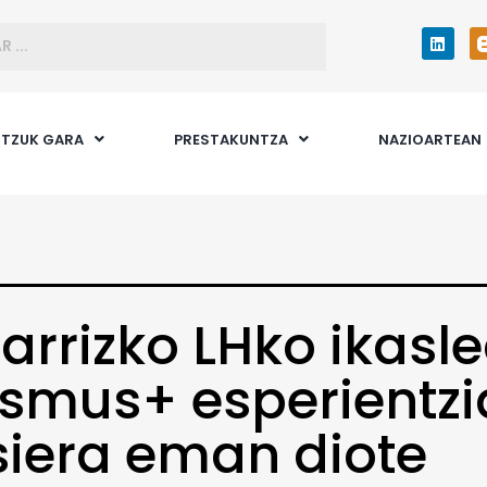
TZUK GARA
PRESTAKUNTZA
NAZIOARTEAN
arrizko LHko ikasl
smus+ esperientzi
iera eman diote