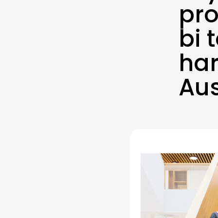
pro
bi 
har
Aus