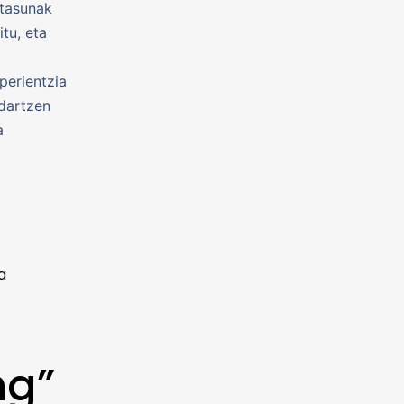
etasunak
tu, eta
perientzia
ndartzen
a
a
ng”