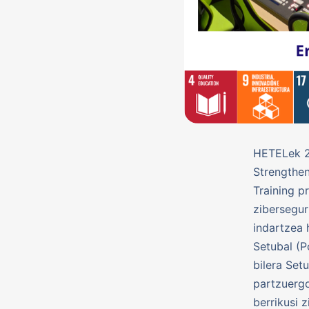
HETELek 2
Strengthen
Training p
zibersegur
indartzea 
Setubal (P
bilera Set
partzuergo
berrikusi 