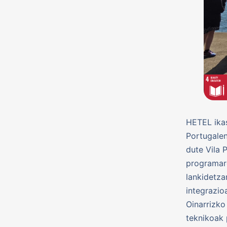
HETEL ikas
Portugalen
dute Vila 
programare
lankidetza
integrazio
Oinarrizko
teknikoak 