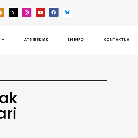
ATE IREKIAK
LH INFO
KONTAKTUA
eak
ari