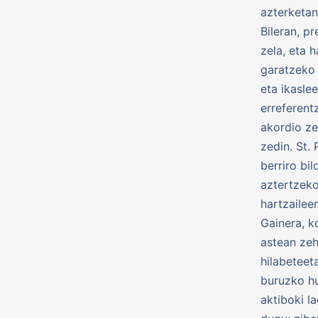
azterketan
Bileran, p
zela, eta 
garatzeko 
eta ikasle
erreferentz
akordio ze
zedin. St.
berriro bi
aztertzeko
hartzailee
Gainera, k
astean zeh
hilabeteet
buruzko h
aktiboki l