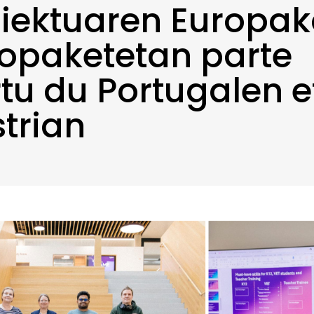
iektuaren Europak
topaketetan parte
tu du Portugalen e
trian