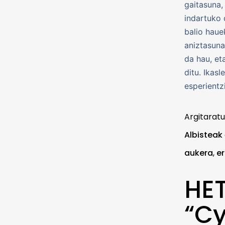
gaitasuna,
indartuko 
balio haue
aniztasuna
da hau, et
ditu. Ikas
esperientz
Argitarat
Albisteak
aukera
,
e
HE
“Cy